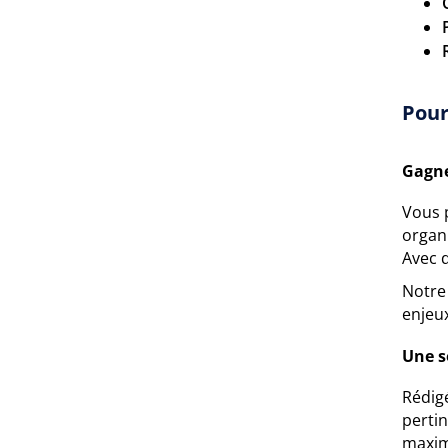
Pour
Gagne
Vous 
organi
Avec d
Notre 
enjeux
Une s
Rédigé
pertin
maxim