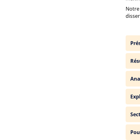
Notre
disse
Pré
Rés
Ana
Exp
Sec
Pou