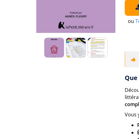
ou
T
Que 
Décou
littér
compl
Vous 