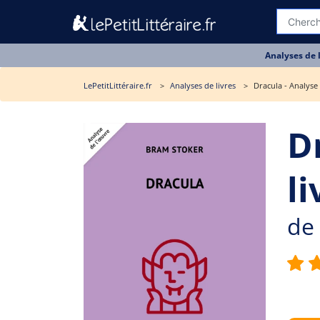
Analyses de 
LePetitLittéraire.fr
Analyses de livres
Dracula - Analyse 
D
li
de