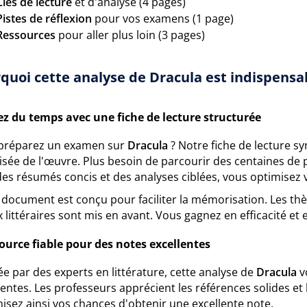
Clés de lecture
et d'analyse (4 pages)
Pistes de réflexion
pour vos examens (1 page)
Ressources
pour aller plus loin (3 pages)
quoi cette analyse de Dracula est indispensab
z du temps avec une fiche de lecture structurée
préparez un examen sur
Dracula
? Notre fiche de lecture sy
sée de l'œuvre. Plus besoin de parcourir des centaines de pa
es résumés concis et des analyses ciblées, vous optimisez 
document est conçu pour faciliter la mémorisation. Les thè
 littéraires sont mis en avant. Vous gagnez en efficacité et 
ource fiable pour des notes excellentes
e par des experts en littérature, cette analyse de
Dracula
v
entes. Les professeurs apprécient les références solides et
isez ainsi vos chances d'obtenir une excellente note.