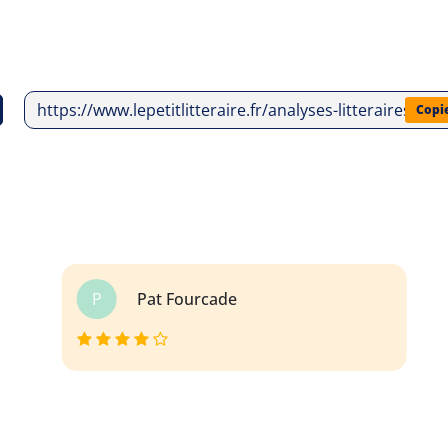
https://www.lepetitlitteraire.fr/analyses-litteraires/b
Copi
P
Pat Fourcade