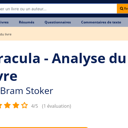
Re
livres
Résumés
Questionnaires
Commentaires de texte
du livre
racula - Analyse du
vre
Bram Stoker
4/5
(1 évaluation)