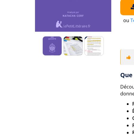
ou
T
Que 
Décou
donne