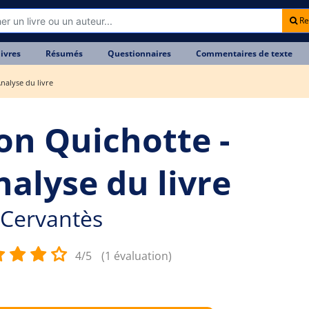
Re
livres
Résumés
Questionnaires
Commentaires de texte
nalyse du livre
on Quichotte -
nalyse du livre
Cervantès
4/5
(1 évaluation)