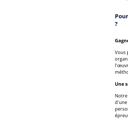
Pour
?
Gagne
Vous 
organi
l'œuv
métho
Une s
Notre 
d'une 
person
épreu