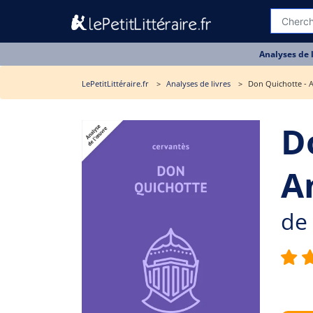
Analyses de 
LePetitLittéraire.fr
Analyses de livres
Don Quichotte - A
D
A
de