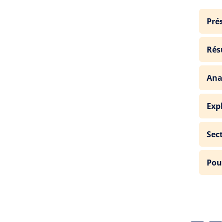
Pré
Rés
Ana
Exp
Sec
Pou