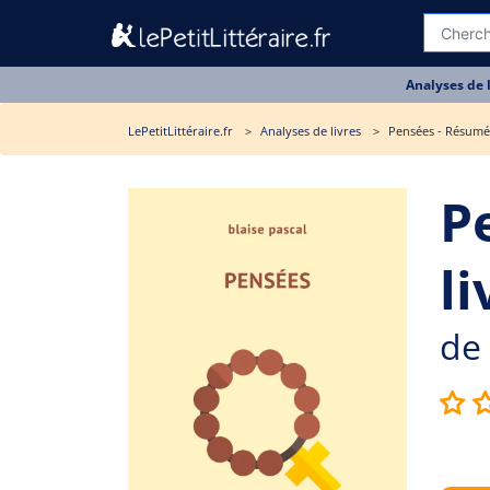
Analyses de 
LePetitLittéraire.fr
Analyses de livres
Pensées - Résumé 
P
li
de