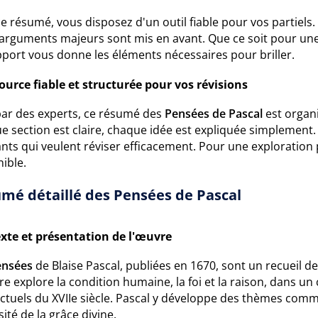
e résumé, vous disposez d'un outil fiable pour vos partiels.
s arguments majeurs sont mis en avant. Que ce soit pour un
pport vous donne les éléments nécessaires pour briller.
ource fiable et structurée pour vos révisions
 par des experts, ce résumé des
Pensées de Pascal
est organi
e section est claire, chaque idée est expliquée simplement.
ants qui veulent réviser efficacement. Pour une exploration
ible.
mé détaillé des Pensées de Pascal
xte et présentation de l'œuvre
ensées
de Blaise Pascal, publiées en 1670, sont un recueil 
e explore la condition humaine, la foi et la raison, dans u
ectuels du XVIIe siècle. Pascal y développe des thèmes com
ité de la grâce divine.