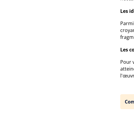
Les i
Parmi 
croyan
fragm
Les c
Pour v
attein
l'œuv
Com