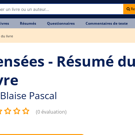
Re
livres
Résumés
Questionnaires
Commentaires de texte
du livre
ensées - Résumé d
vre
Blaise Pascal
(0 évaluation)