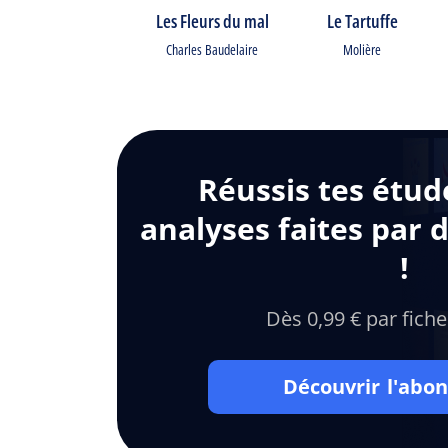
Les Fleurs du mal
Le Tartuffe
Charles Baudelaire
Molière
Réussis tes étud
analyses faites par 
!
Dès 0,99 € par fiche
Découvrir l'ab