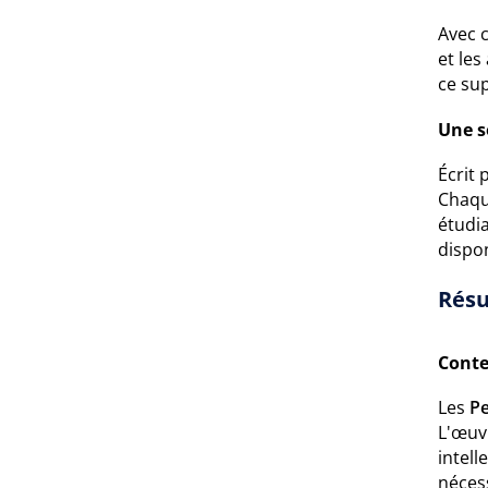
Avec c
et le
ce su
Une s
Écrit
Chaqu
étudi
dispon
Résu
Conte
Les
P
L'œuvr
intell
nécess