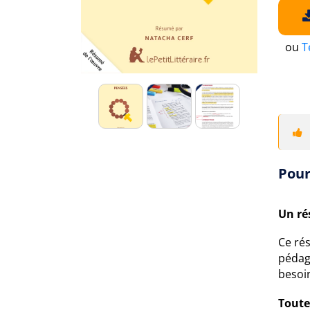
ou
T
Pour
Un ré
Ce ré
pédago
besoi
Toute