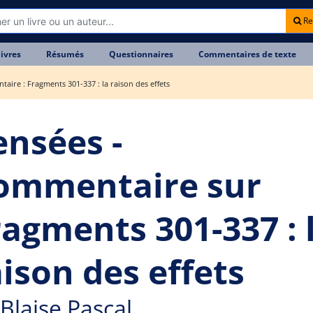
Re
livres
Résumés
Questionnaires
Commentaires de texte
aire : Fragments 301-337 : la raison des effets
ensées -
ommentaire sur
ragments 301-337 : 
aison des effets
Blaise Pascal