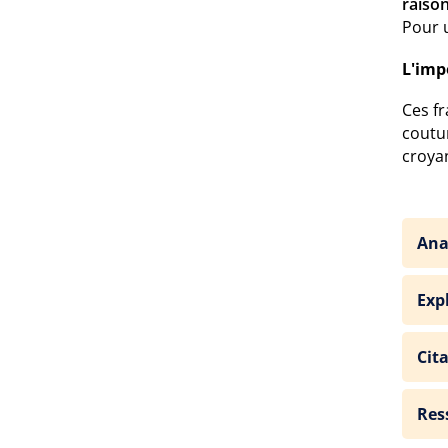
raison
Pour
L'imp
Ces fr
coutu
croya
Ana
Exp
Cit
Res