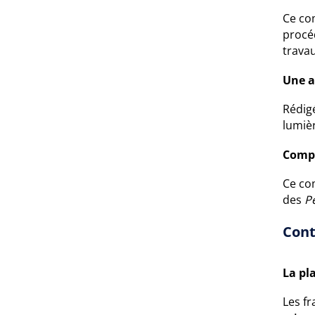
Ce co
procé
trava
Une a
Rédigé
lumiè
Compr
Ce com
des
P
Cont
La pl
Les f