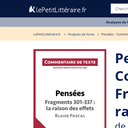
Analyses de 
LePetitLittéraire.fr
Analyses de livres
Pensées - Comment
P
C
F
r
de