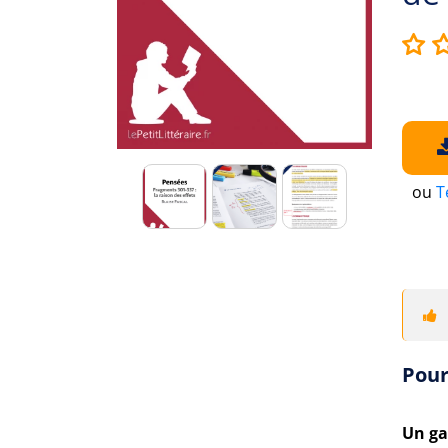
ou
T
Pour
Un ga