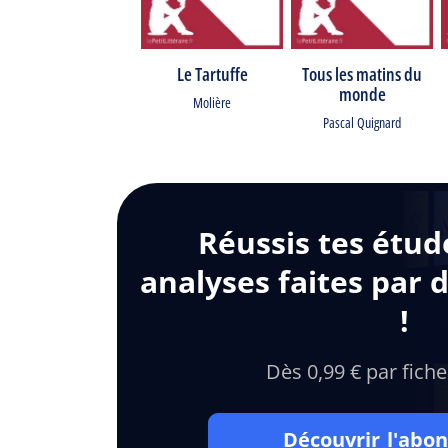
Le Tartuffe
Tous les matins du
monde
Molière
Pascal Quignard
Réussis tes étud
analyses faites par 
!
Dès 0,99 € par fiche
Découvrir l'ab