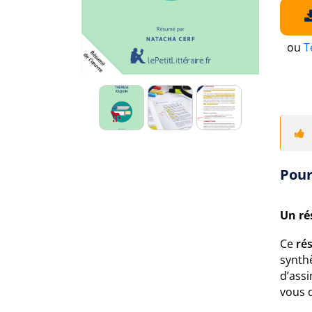
ou
T
Pour
Un ré
Ce
ré
synthè
d’assi
vous d