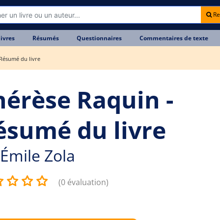
Re
livres
Résumés
Questionnaires
Commentaires de texte
Résumé du livre
hérèse Raquin -
ésumé du livre
Émile Zola
(0 évaluation)