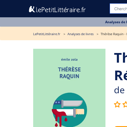
Analyses de 
LePetitLittéraire.fr
Analyses de livres
Thérèse Raquin - 
T
R
de