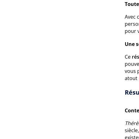
Toute
Avec 
perso
pour v
Une s
Ce
ré
pouvez
vous 
atout
Résu
Conte
Thérè
siècl
exist