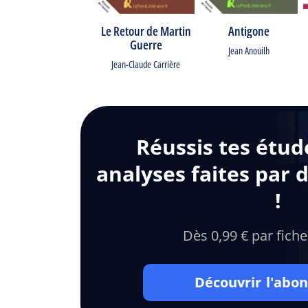
Le Retour de Martin
Antigone
Guerre
Jean Anouilh
Jean-Claude Carrière
Réussis tes étud
analyses faites par 
!
Dès 0,99 € par fiche
Découvrir l'ab