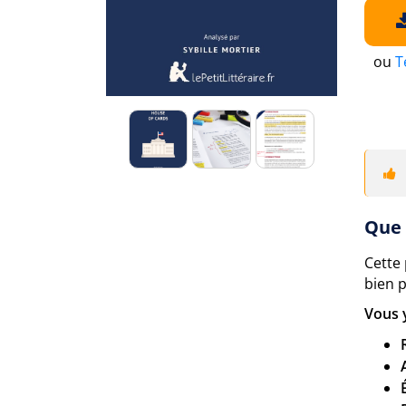
ou
T
Que 
Cette
bien p
Vous 