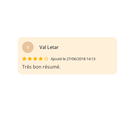
V
Val Letar
Ajouté le 27/06/2018 14:13
Très bon résumé.