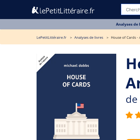
Analyses de 
LePetitLittéraire.fr
Analyses de livres
House of Cards - 
H
A
de