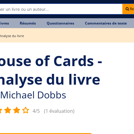
Re
livres
Résumés
Questionnaires
Commentaires de texte
Analyse du livre
ouse of Cards -
nalyse du livre
Michael Dobbs
4/5
(1 évaluation)