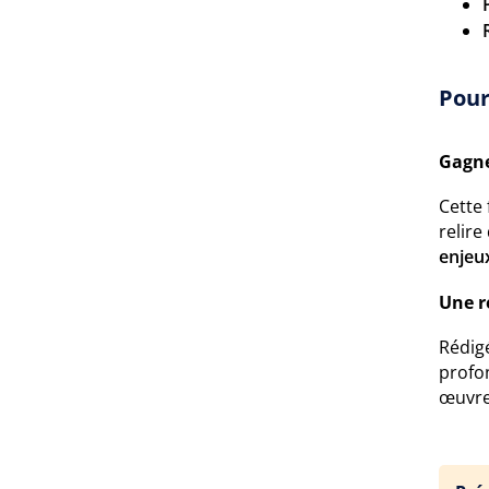
Pour
Gagne
Cette 
relire
enjeux
Une r
Rédigé
profon
œuvre