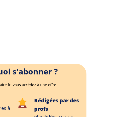
oi s'abonner ?
aire.fr, vous accédez à une offre
Rédigées par des
res à
profs
et validées par un