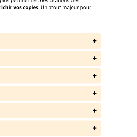
us pertinentes, des citations clés
richir vos copies
. Un atout majeur pour