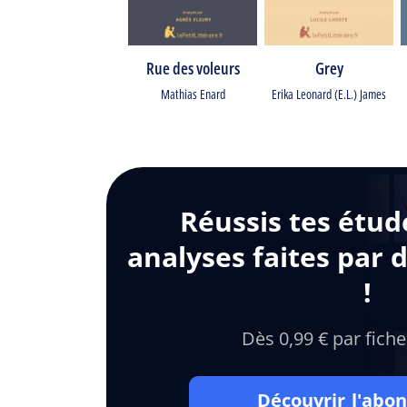
Rue des voleurs
Grey
Mathias Enard
Erika Leonard (E.L.) James
Réussis tes étud
analyses faites par 
!
Dès 0,99 € par fiche
Découvrir l'ab