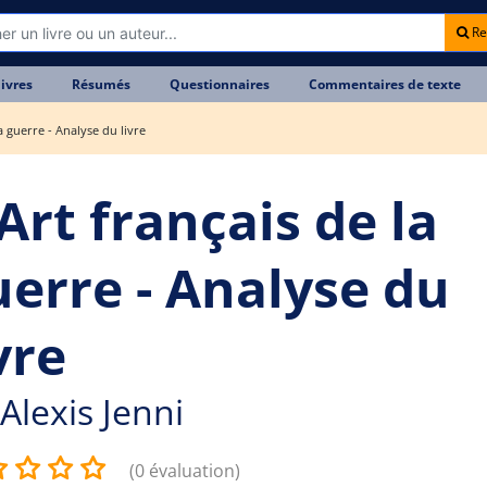
Re
livres
Résumés
Questionnaires
Commentaires de texte
la guerre - Analyse du livre
Art français de la
uerre - Analyse du
vre
Alexis Jenni
(0 évaluation)