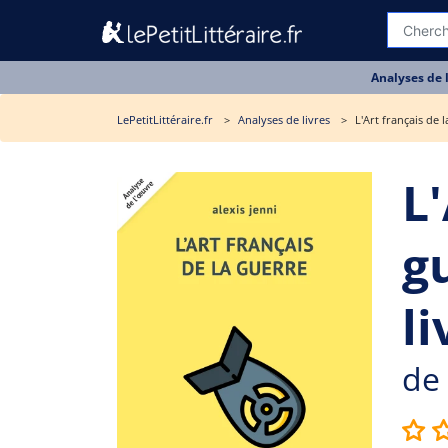
Analyses de 
LePetitLittéraire.fr
Analyses de livres
L'Art français de 
L'
g
li
de