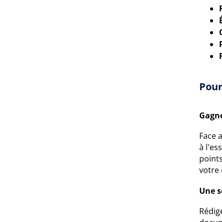
Pour
Gagne
Face 
à l'es
point
votre 
Une s
Rédigé