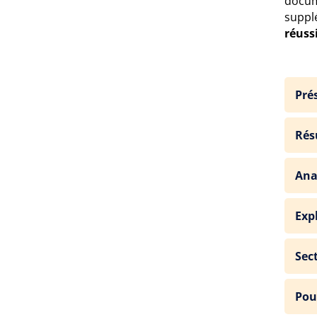
docum
suppl
réuss
Pré
Rés
Ana
Exp
Sec
Pou