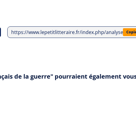
https://www.lepetitlitteraire.fr/index.php/analyses-litte
Copi
ançais de la guerre" pourraient également vou