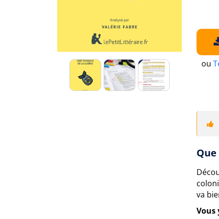
ou
T
Que 
Déco
colon
va bie
Vous 