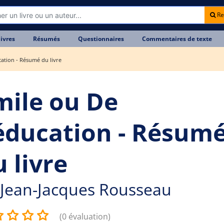
Re
livres
Résumés
Questionnaires
Commentaires de texte
cation - Résumé du livre
mile ou De
'éducation - Résum
 livre
Jean-Jacques Rousseau
(0 évaluation)