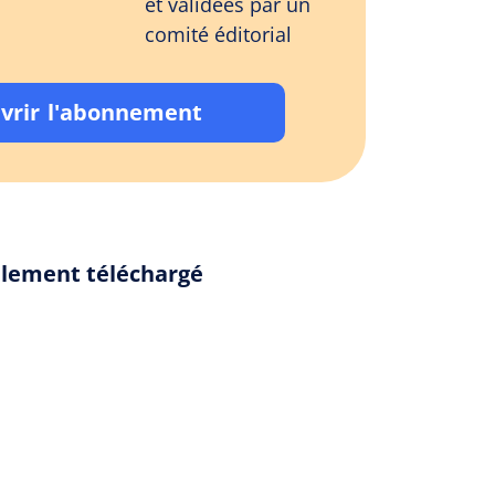
et validées par un
comité éditorial
vrir l'abonnement
galement téléchargé