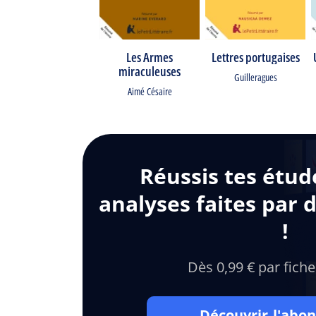
Les Armes
Lettres portugaises
miraculeuses
Guilleragues
Aimé Césaire
Réussis tes étud
analyses faites par 
!
Dès 0,99 € par fiche
Découvrir l'ab