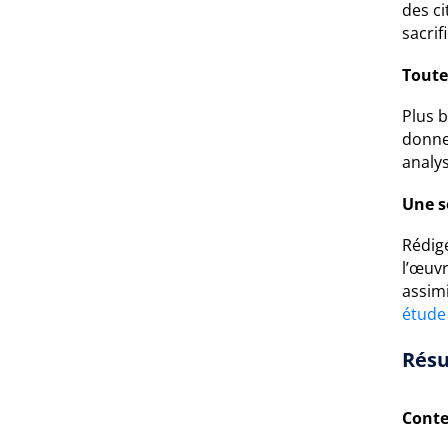
des ci
sacrifi
Toute
Plus 
donne 
analys
Une s
Rédig
l’œuv
assimi
étude
Résu
Conte