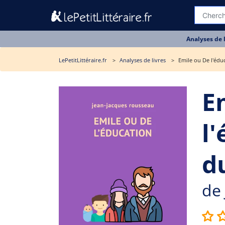
Analyses de 
LePetitLittéraire.fr
Analyses de livres
Emile ou De l'édu
E
l
du
de