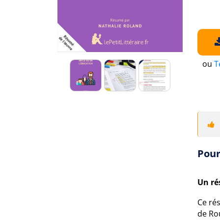
ou
T
Pour
Un ré
Ce rés
de Ro