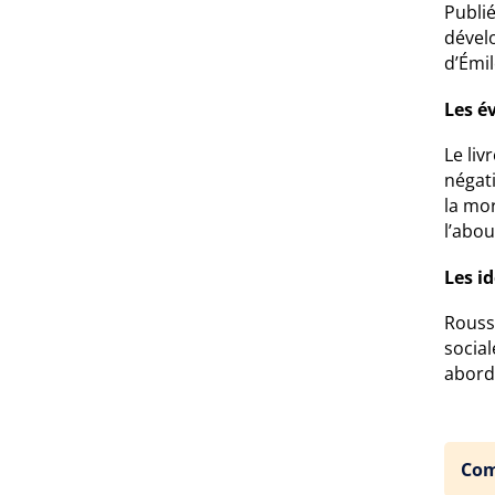
Publi
dévelo
d’Émil
Les é
Le liv
négati
la mor
l’abo
Les i
Rousse
social
abord
Com