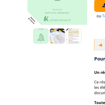
ou
T
Pour
Un ré
Ce ré
les él
docum
Toute