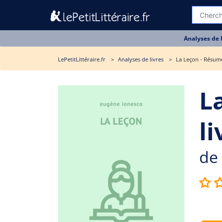
Analyses de 
LePetitLittéraire.fr
Analyses de livres
La Leçon - Résumé
L
li
de