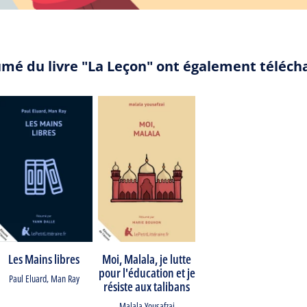
umé du livre "La Leçon" ont également téléch
Les Mains libres
Moi, Malala, je lutte
pour l'éducation et je
Paul Eluard
,
Man Ray
résiste aux talibans
Malala Yousafzai