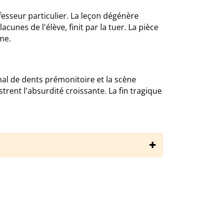
esseur particulier. La leçon dégénère
cunes de l'élève, finit par la tuer. La pièce
me.
mal de dents prémonitoire et la scène
ustrent l'absurdité croissante. La fin tragique
ne-ionesco/la-lecon/resume