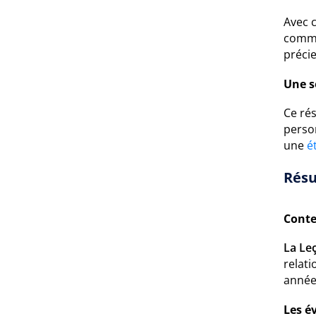
Avec 
comme
précie
Une s
Ce rés
perso
une
é
Résu
Conte
La Le
relati
année
Les é