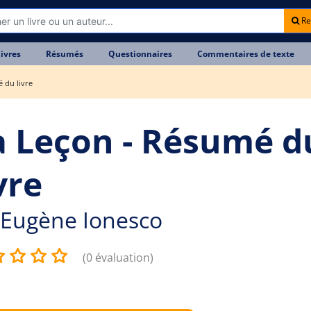
Re
livres
Résumés
Questionnaires
Commentaires de texte
 du livre
a Leçon - Résumé d
vre
Eugène Ionesco
(0 évaluation)