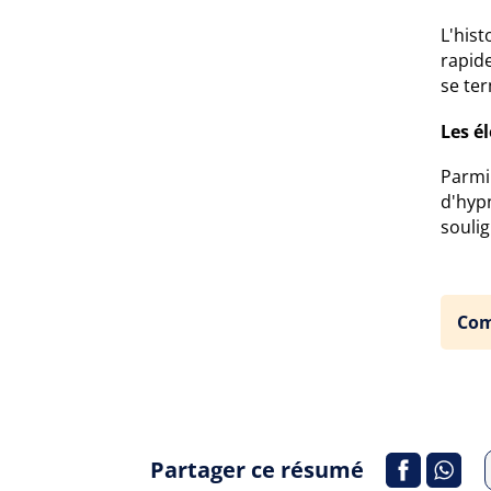
L'hist
rapide
se ter
Les é
Parmi 
d'hyp
soulig
Com
Partager ce résumé