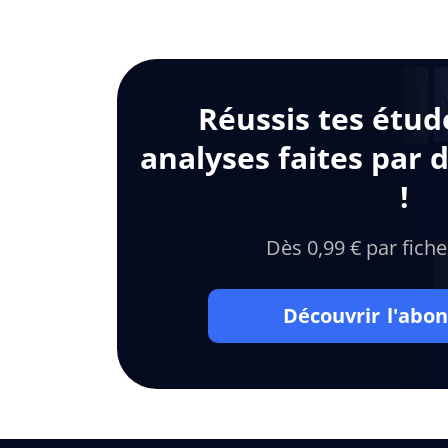
Réussis tes étud
analyses faites par 
!
Dès 0,99 € par fiche
Découvrir l'ab