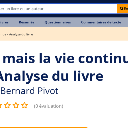
Re
livres
Résumés
Questionnaires
Commentaires de texte
tinue - Analyse du livre
. mais la vie contin
Analyse du livre
Bernard Pivot
(0 évaluation)