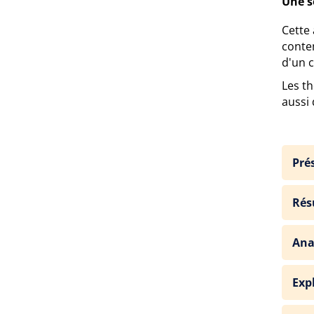
Une s
Cette
conte
d'un c
Les th
aussi 
Pré
Rés
Ana
Exp