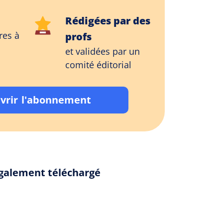
Rédigées par des
res à
profs
et validées par un
comité éditorial
vrir l'abonnement
 également téléchargé