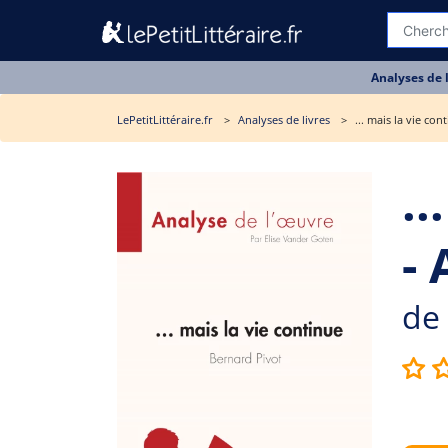
Analyses de 
LePetitLittéraire.fr
Analyses de livres
... mais la vie con
..
- 
de