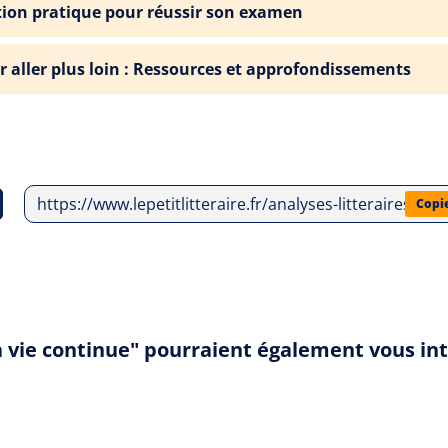
tion pratique pour réussir son examen
r aller plus loin : Ressources et approfondissements
https://www.lepetitlitteraire.fr/analyses-litteraires/be
Copi
 la vie continue" pourraient également vous in