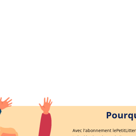
Pourqu
Avec l'abonnement lePetitLitter