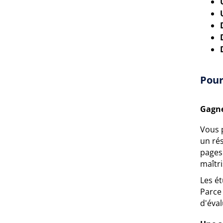
Pour
Gagne
Vous p
un ré
pages 
maîtri
Les é
Parce 
d'éval