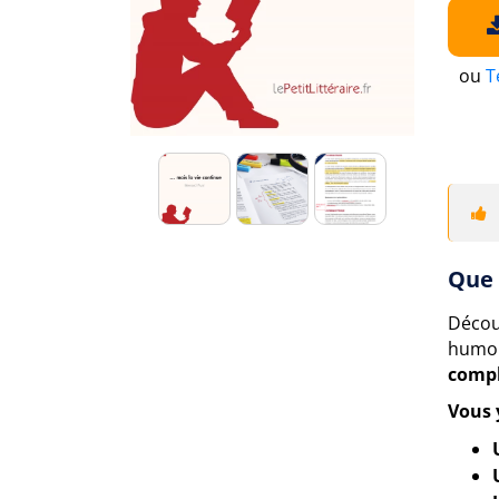
ou
T
Que 
Décou
humou
compl
Vous 