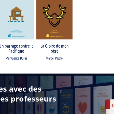
Un barrage contre le
La Gloire de mon
Pacifique
père
Marguerite Duras
Marcel Pagnol
es avec des
des professeurs