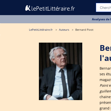
Analyses de 
LePetitLittéraire.fr
Auteurs
Bernard Pivot
Be
l'
Bernard
ses ét
magazi
Point
e
guille
chaine 
présent
grand 