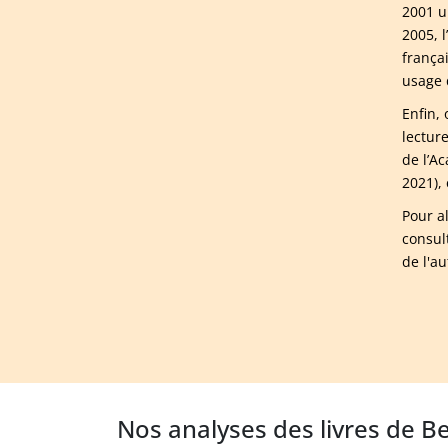
2001 un
2005, 
frança
usage 
Enfin, 
lecture
de l’A
2021),
Pour a
consul
de l'a
Nos analyses des livres de B