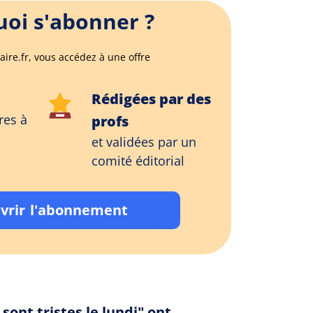
oi s'abonner ?
aire.fr, vous accédez à une offre
Rédigées par des
res à
profs
et validées par un
comité éditorial
vrir l'abonnement
sont tristes le lundi" ont