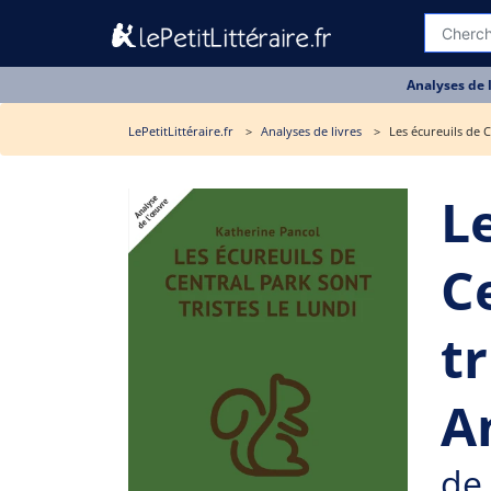
Analyses de 
LePetitLittéraire.fr
Analyses de livres
Les écureuils de C
L
C
tr
A
de