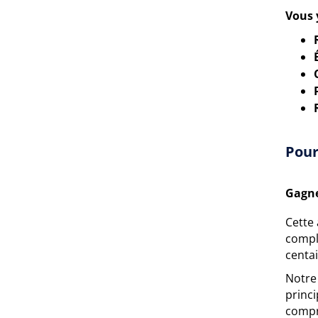
Vous 
Pour
Gagne
Cette 
comple
centa
Notre
princ
compr