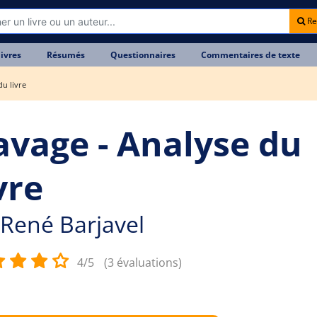
Re
livres
Résumés
Questionnaires
Commentaires de texte
du livre
avage - Analyse du
vre
René Barjavel
4/5
(3 évaluations)