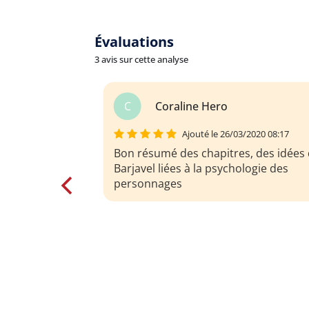
Évaluations
3 avis sur cette analyse
O
Olivier Roch
03/2020 08:17
es, des idées de
hologie des