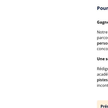
Pour
Gagne
Notre
parco
perso
conco
Une s
Rédigé
acadé
piste
incon
Pré