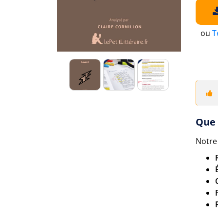
ou
T
Que 
Notre 