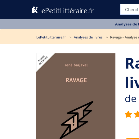
Analyses de 
LePetitLittéraire.fr
Analyses de livres
Ravage - Analyse 
R
li
de