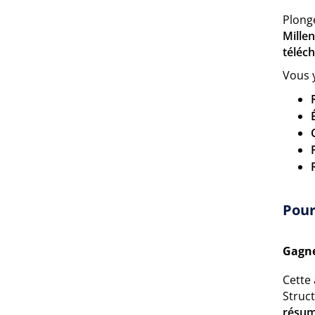
Plong
Mille
téléc
Vous 
Pour
Gagne
Cette 
Struct
résum