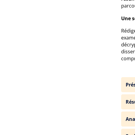
parcou
Une s
Rédigé
exame
décryp
disse
compr
Pré
Rés
Ana