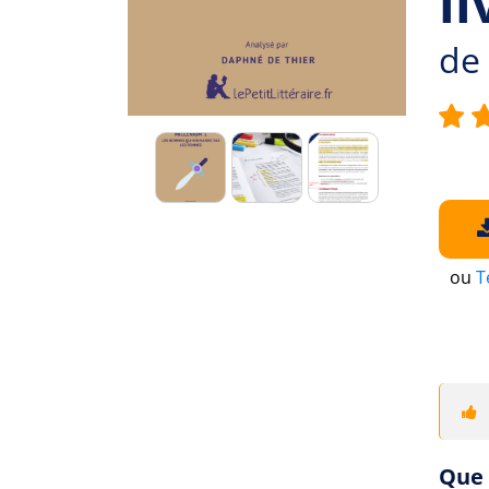
li
de
ou
T
Que 