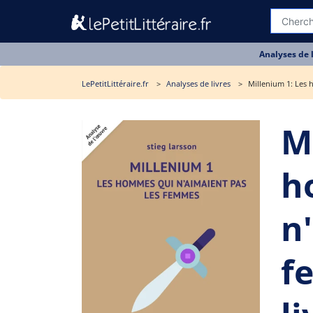
Analyses de 
LePetitLittéraire.fr
Analyses de livres
Millenium 1: Les 
M
h
n
f