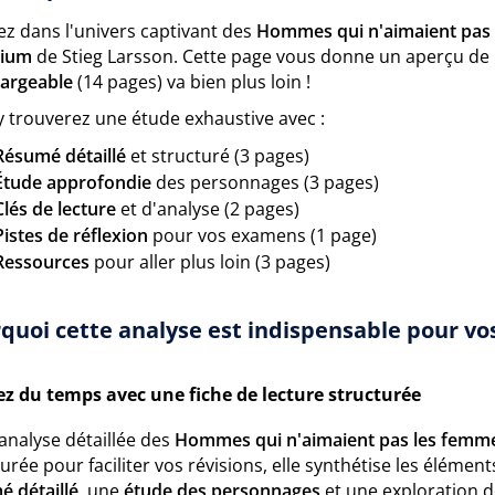
ez dans l'univers captivant des
Hommes qui n'aimaient pas
nium
de Stieg Larsson. Cette page vous donne un aperçu de 
hargeable
(14 pages) va bien plus loin !
y trouverez une étude exhaustive avec :
Résumé détaillé
et structuré (3 pages)
Étude approfondie
des personnages (3 pages)
Clés de lecture
et d'analyse (2 pages)
Pistes de réflexion
pour vos examens (1 page)
Ressources
pour aller plus loin (3 pages)
quoi cette analyse est indispensable pour vos
z du temps avec une fiche de lecture structurée
analyse détaillée des
Hommes qui n'aimaient pas les femm
urée pour faciliter vos révisions, elle synthétise les éléme
é détaillé
, une
étude des personnages
et une exploration 