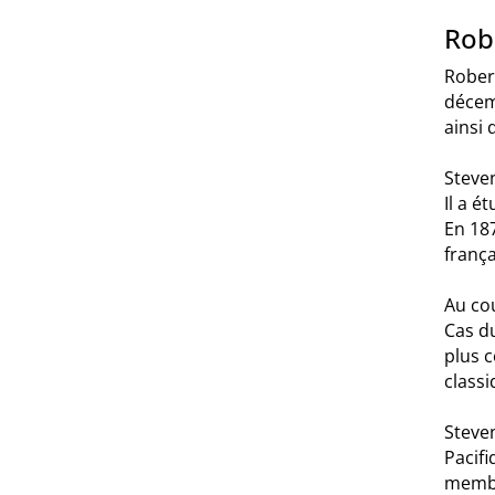
Rob
Rober
décemb
ainsi 
Steven
Il a é
En 187
frança
Au cou
Cas du
plus c
classi
Steven
Pacifi
membr