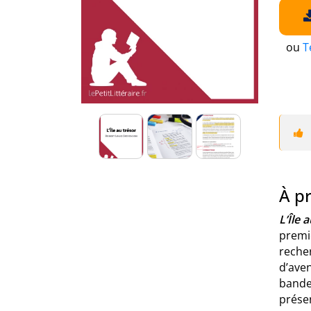
ou
T
À pr
L’Île 
premi
recher
d’aven
bandes
présen