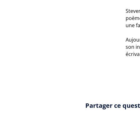
Steven
poèmes
une fa
Aujour
son in
écriva
Partager ce ques