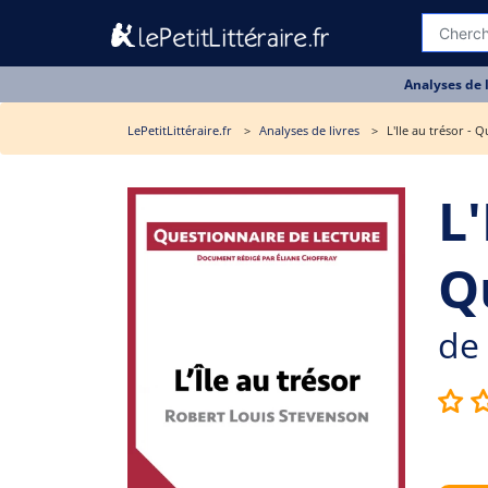
Analyses de 
LePetitLittéraire.fr
Analyses de livres
L'Ile au trésor - 
L'
Q
de