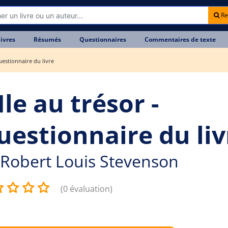
Re
livres
Résumés
Questionnaires
Commentaires de texte
Questionnaire du livre
Ile au trésor -
uestionnaire du liv
Robert Louis Stevenson
(0 évaluation)