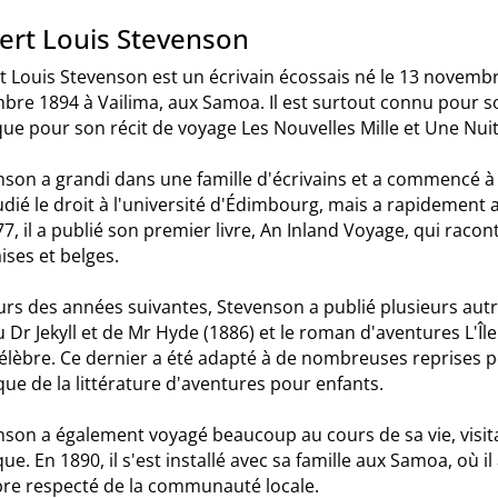
ert Louis Stevenson
t Louis Stevenson est un écrivain écossais né le 13 novemb
re 1894 à Vailima, aux Samoa. Il est surtout connu pour so
que pour son récit de voyage Les Nouvelles Mille et Une Nuit
son a grandi dans une famille d'écrivains et a commencé à é
tudié le droit à l'université d'Édimbourg, mais a rapidement
7, il a publié son premier livre, An Inland Voyage, qui racon
ises et belges.
rs des années suivantes, Stevenson a publié plusieurs autr
 Dr Jekyll et de Mr Hyde (1886) et le roman d'aventures L'Île
élèbre. Ce dernier a été adapté à de nombreuses reprises pou
que de la littérature d'aventures pour enfants.
son a également voyagé beaucoup au cours de sa vie, visitant
que. En 1890, il s'est installé avec sa famille aux Samoa, où 
e respecté de la communauté locale.