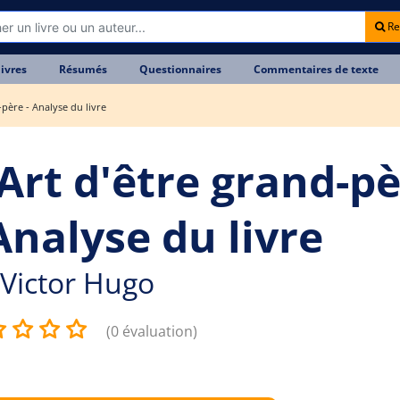
Re
livres
Résumés
Questionnaires
Commentaires de texte
-père - Analyse du livre
'Art d'être grand-p
Analyse du livre
Victor Hugo
(0 évaluation)