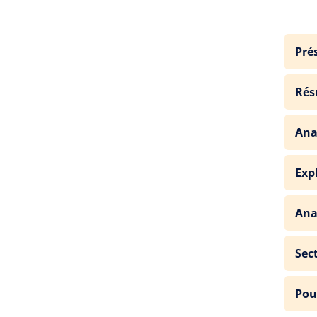
Pré
Rés
Ana
Exp
Ana
Sec
Pou