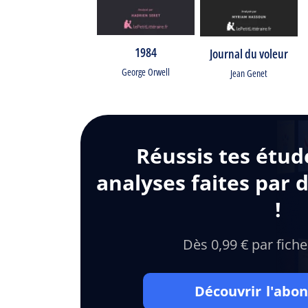
1984
Journal du voleur
George Orwell
Jean Genet
Réussis tes étud
analyses faites par 
!
Dès 0,99 € par fiche
Découvrir l'ab