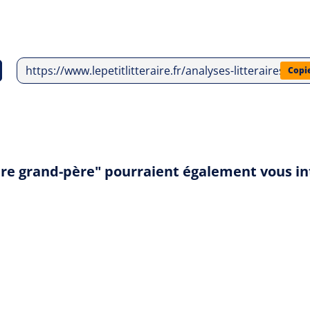
https://www.lepetitlitteraire.fr/analyses-litteraires/vi
Copi
être grand-père" pourraient également vous i