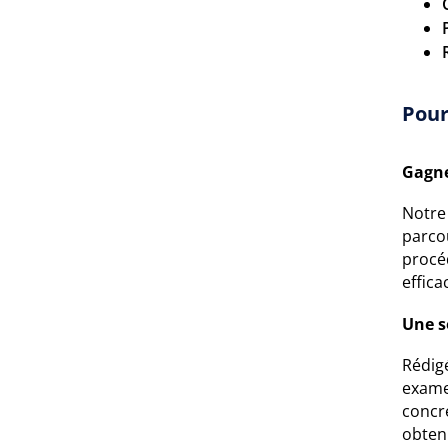
Pour
Gagne
Notre
parco
procé
effica
Une s
Rédigé
exame
concr
obteni