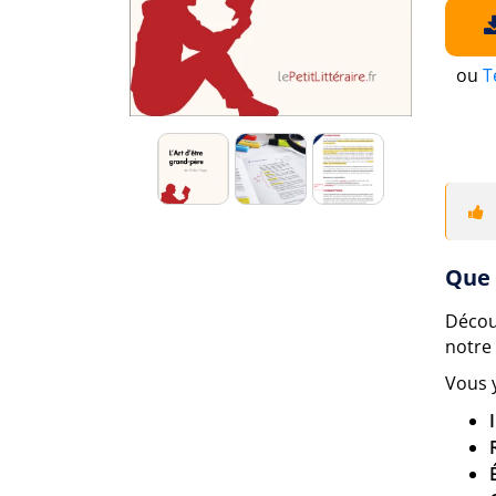
ou
T
Que 
Décou
notre
Vous 