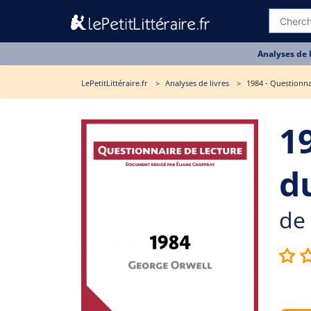
Analyses de 
LePetitLittéraire.fr
Analyses de livres
1984 - Questionna
1
du
de