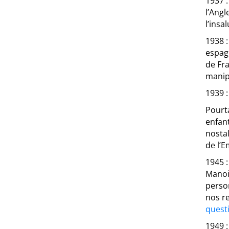
1937 
l’Angl
l’insa
1938 
espagn
de Fr
manipu
1939 
Pourta
enfant
nostal
de l’E
1945 
Manoir
perso
nos r
quest
1949 