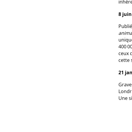
inhére
8 jui
Publi
anim
uniqu
400 00
ceux q
cette 
21 ja
Gravem
Londre
Une s