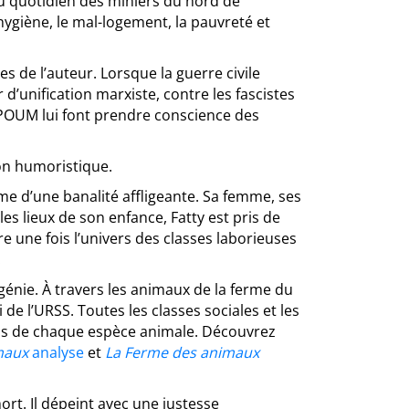
du quotidien des miniers du nord de
d’hygiène, le mal-logement, la pauvreté et
es de l’auteur. Lorsque la guerre civile
 d’unification marxiste, contre les fascistes
 POUM lui font prendre conscience des
ton humoristique.
me d’une banalité affligeante. Sa femme, ses
les lieux de son enfance, Fatty est pris de
re une fois l’univers des classes laborieuses
.
e génie. À travers les animaux de la ferme du
 de l’URSS. Toutes les classes sociales et les
ais de chaque espèce animale. Découvrez
maux
analyse
et
La Ferme des animaux
mort. Il dépeint avec une justesse