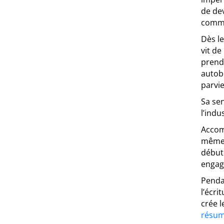
de dev
comme
Dès le
vit de
prend
autobi
parvie
Sa sen
l’indu
Accomp
même 
début 
engag
Penda
l’écri
crée l
résu