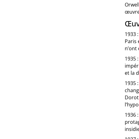
Orwell
œuvre
Œuv
1933 
Paris 
n’ont 
1935 
impéri
et la 
1935 
change
Doroth
l’hypo
1936 
protag
insidi