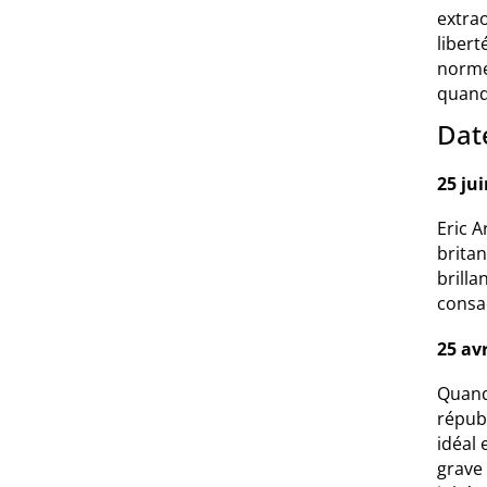
extrao
libert
norme
quand
Date
25 ju
Eric A
britan
brilla
consac
25 avr
Quand 
républ
idéal 
grave 