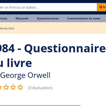
Re
livres
Résumés
Questionnaires
Commentaires de texte
ire du livre
984 - Questionnaire
 livre
George Orwell
(0 évaluation)