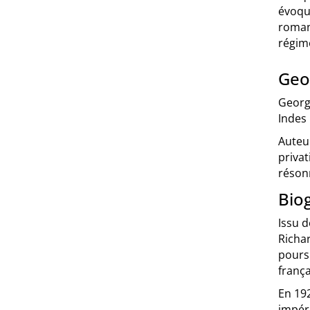
évoqu
roman 
régim
Geo
George
Indes 
Auteur
privat
réson
Bio
Issu d
Richar
poursu
frança
En 192
impéri