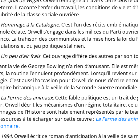
:
Le Quai de Wigan
. Orwell témoigne à travers cette œuvre 
eterre. Il raconte l’enfer du travail, les conditions de vie et 
lubrité de la classe sociale ouvrière.
:
Hommage à la Catalogne
. C’est l’un des récits emblématiqu
ole éclate, Orwell s’engage dans les milices du Parti ouvrier
anco. La trahison des communistes et la mise hors la loi du
lations et du jeu politique stalinien.
:
Un peu d’air frais
. Cet ouvrage diffère des autres par son 
nt la vie de George Bowling n’a rien d’amusant. Elle est mê
s, la routine l’ennuient profondément. Lorsqu’il revient sur 
gie. C’est aussi l’occasion pour Orwell de nous décrire enco
mpire britannique à la veille de la Seconde Guerre mondiale
:
La Ferme des animaux
. Cette fable politique est un trait d
, Orwell décrit les mécanismes d’un régime totalitaire, celui
nnages de l’Histoire sont habilement représentés par le bi
essources à télécharger sur cette œuvre :
La Ferme des ani
ionnaire
.
:
1984
. Orwell écrit ce roman d’anticipation à la veille de sa 