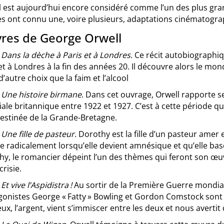
 est aujourd’hui encore considéré comme l’un des plus gran
s ont connu une, voire plusieurs, adaptations cinématograp
res de George Orwell
:
Dans la dèche à Paris et à Londres
. Ce récit autobiographi
et à Londres à la fin des années 20. Il découvre alors le mo
d’autre choix que la faim et l’alcool
:
Une histoire birmane
. Dans cet ouvrage, Orwell rapporte se
ale britannique entre 1922 et 1927. C’est à cette période qu’
destinée de la Grande-Bretagne.
:
Une fille de pasteur
. Dorothy est la fille d’un pasteur amer 
 radicalement lorsqu’elle devient amnésique et qu’elle bascu
y, le romancier dépeint l’un des thèmes qui feront son œuvr
crisie.
:
Et vive l’Aspidistra !
Au sortir de la Première Guerre mondiale
onistes George « Fatty » Bowling et Gordon Comstock sont à 
eux, l’argent, vient s’immiscer entre les deux et nous averti