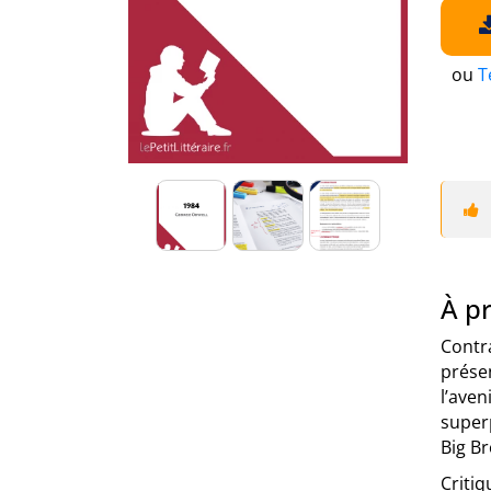
ou
T
À pr
Contr
prése
l’aven
superp
Big Br
Critiq