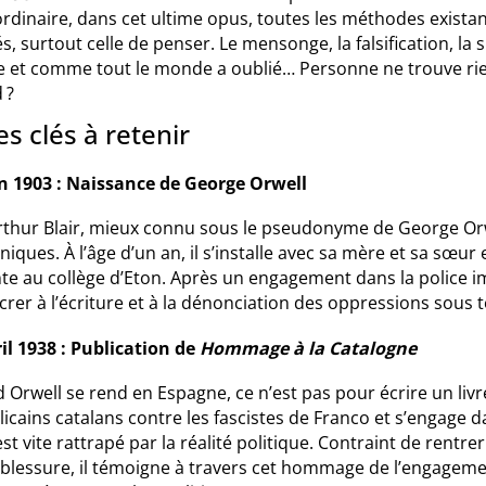
rdinaire, dans cet ultime opus, toutes les méthodes existan
és, surtout celle de penser. Le mensonge, la falsification, la
 et comme tout le monde a oublié… Personne ne trouve rien à
 ?
s clés à retenir
in 1903 : Naissance de George Orwell
rthur Blair, mieux connu sous le pseudonyme de George Orwe
niques. À l’âge d’un an, il s’installe avec sa mère et sa sœur
nte au collège d’Eton. Après un engagement dans la police im
rer à l’écriture et à la dénonciation des oppressions sous 
il 1938 : Publication de
Hommage à la Catalogne
Orwell se rend en Espagne, ce n’est pas pour écrire un livr
icains catalans contre les fascistes de Franco et s’engage 
est vite rattrapé par la réalité politique. Contraint de rent
blessure, il témoigne à travers cet hommage de l’engagemen