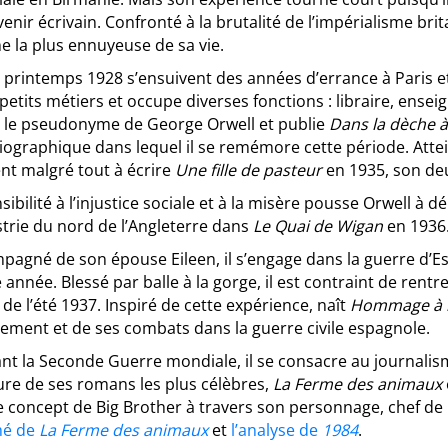
enir écrivain. Confronté à la brutalité de l’impérialisme brit
 la plus ennuyeuse de sa vie.
 printemps 1928 s’ensuivent des années d’errance à Paris et
 petits métiers et occupe diverses fonctions : libraire, ense
 le pseudonyme de George Orwell et publie
Dans la dèche à
ographique dans lequel il se remémore cette période. Attei
nt malgré tout à écrire
Une fille de pasteur
en 1935, son d
sibilité à l’injustice sociale et à la misère pousse Orwell à
strie du nord de l’Angleterre dans
Le Quai de Wigan
en 1936
agné de son épouse Eileen, il s’engage dans la guerre d’Es
année. Blessé par balle à la gorge, il est contraint de ren
de l’été 1937. Inspiré de cette expérience, naît
Hommage à l
ement et de ses combats dans la guerre civile espagnole.
nt la Seconde Guerre mondiale, il se consacre au journalis
ture de ses romans les plus célèbres,
La Ferme des animaux
e concept de Big Brother à travers son personnage, chef de l
mé de
La Ferme des animaux
et
l’analyse de
1984
.