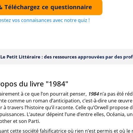
Téléchargez ce questionnaire
estez vos connaisances avec notre quiz !
Le Petit Littéraire : des ressources
approuvées par des prof
opos du livre "1984"
airement à ce que l’on pourrait penser,
1984
n’a pas été ré
nte comme un roman d’anticipation, c’est-à-dire une œuvre 
ir à travers l’histoire qu’il raconte. Celle qu’Orwell propose
uissances. L’auteur dépeint l’une d’entre elles, Océania, uni
other et son Parti.
uant cette société falsificatrice où rien n’est permis et où l