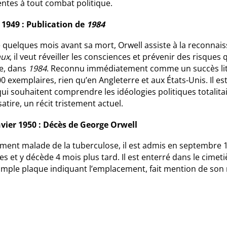
ntes à tout combat politique.
n 1949 : Publication de
1984
é quelques mois avant sa mort, Orwell assiste à la reconna
aux
, il veut réveiller les consciences et prévenir des risque
e, dans
1984
. Reconnu immédiatement comme un succès litté
0 exemplaires, rien qu’en Angleterre et aux États-Unis. Il e
ui souhaitent comprendre les idéologies politiques totalitai
satire, un récit tristement actuel.
nvier 1950 : Décès de George Orwell
ent malade de la tuberculose, il est admis en septembre 15
s et y décède 4 mois plus tard. Il est enterré dans le cimet
imple plaque indiquant l’emplacement, fait mention de son