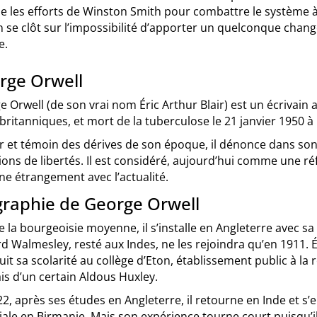
e les efforts de Winston Smith pour combattre le système à 
se clôt sur l’impossibilité d’apporter un quelconque chang
e.
rge Orwell
 Orwell (de son vrai nom Éric Arthur Blair) est un écrivain a
britanniques, et mort de la tuberculose le 21 janvier 1950 
 et témoin des dérives de son époque, il dénonce dans son œu
ions de libertés. Il est considéré, aujourd’hui comme une réf
ne étrangement avec l’actualité.
graphie de George Orwell
e la bourgeoisie moyenne, il s’installe en Angleterre avec 
d Walmesley, resté aux Indes, ne les rejoindra qu’en 1911. Él
it sa scolarité au collège d’Eton, établissement public à la r
is d’un certain Aldous Huxley.
2, après ses études en Angleterre, il retourne en Inde et 
ale en Birmanie. Mais son expérience tourne court puisqu’i