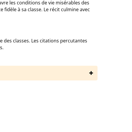
ouvre les conditions de vie misérables des
te fidèle à sa classe. Le récit culmine avec
e des classes. Les citations percutantes
s.
raires/jorge-amado/cacao/resume