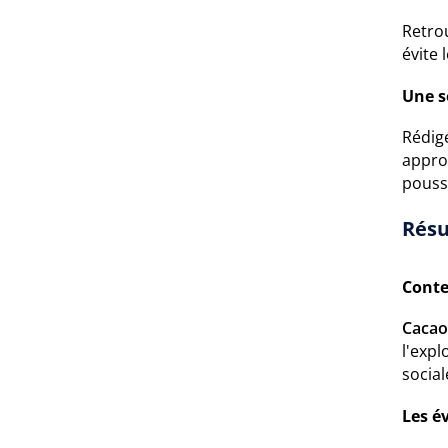
Retro
évite 
Une s
Rédig
approf
pouss
Résu
Conte
Cacao
l'expl
social
Les é