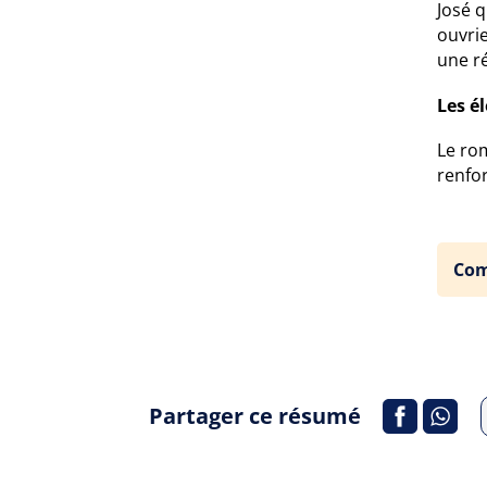
José q
ouvrie
une r
Les é
Le rom
renfo
Com
Partager ce résumé