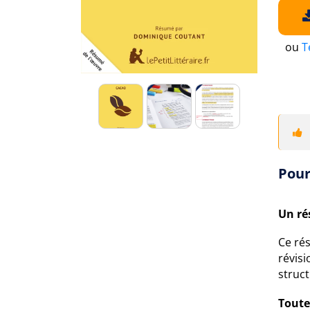
ou
T
Pour
Un ré
Ce ré
révisi
struct
Toute