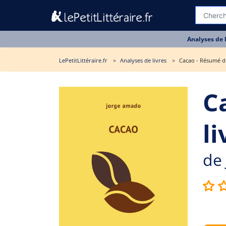
Analyses de 
LePetitLittéraire.fr
Analyses de livres
Cacao - Résumé du
C
li
de