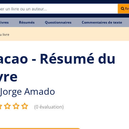
Re
livres
Résumés
Questionnaires
Commentaires de texte
 livre
acao - Résumé du
vre
Jorge Amado
(0 évaluation)