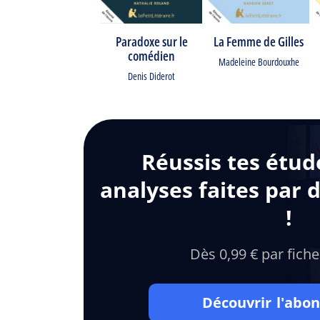
Paradoxe sur le
La Femme de Gilles
comédien
Madeleine Bourdouxhe
Denis Diderot
Réussis tes étud
analyses faites par 
!
Dès 0,99 € par fiche
Découvrir l'ab