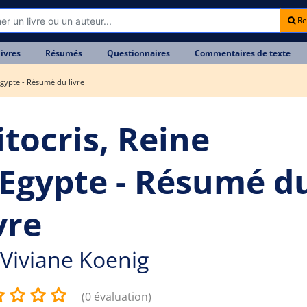
Re
livres
Résumés
Questionnaires
Commentaires de texte
Egypte - Résumé du livre
itocris, Reine
'Egypte - Résumé d
vre
Viviane Koenig
(0 évaluation)