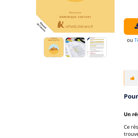
ou
T
Pour
Un ré
Ce rés
trouve