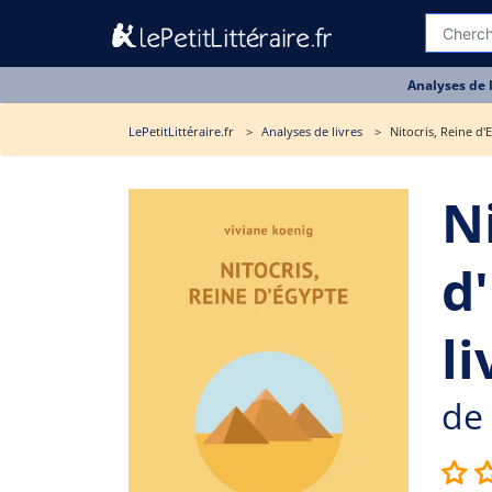
Analyses de 
LePetitLittéraire.fr
Analyses de livres
Nitocris, Reine d'
N
d
li
de