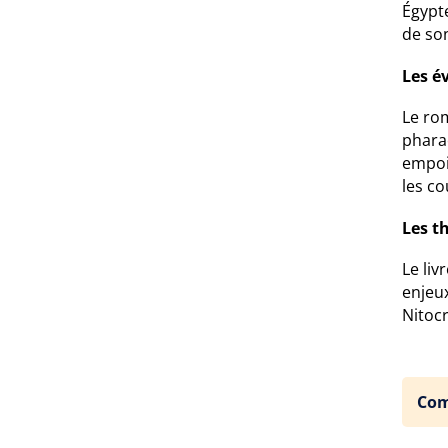
Égypte
de son
Les é
Le ro
phara
empoi
les co
Les t
Le liv
enjeux
Nitocr
Com