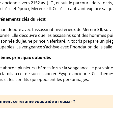
 ancienne, vers 2152 av. J.-C., et suit le parcours de Nitocr
 frère et époux, Mérenrê II. Ce récit captivant explore sa q
vénements clés du récit
man débute avec l’assassinat mystérieux de Mérenrê II, suiv
onne. Elle découvre que les assassins sont des hommes pu
sonnée du jeune prince Néferkarê, Nitocris prépare un pièg
upables. La vengeance s’achève avec l’inondation de la salle
hèmes principaux abordés
re aborde plusieurs thèmes forts : la vengeance, le pouvoir et 
 familiaux et de succession en Égypte ancienne. Ces thèmes
is et les conflits qui opposent les personnages.
ment ce résumé vous aide à réussir ?