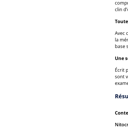
compré
clin d’
Toute
Avec c
la mém
base s
Une s
Écrit 
sont v
exame
Résu
Conte
Nitocr