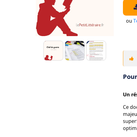
ou
T
Pour
Un ré
Ce do
majeur
superf
optim