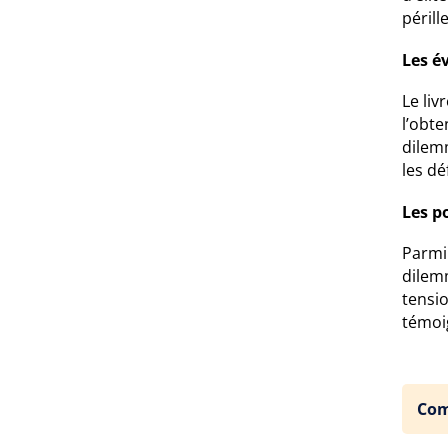
périll
Les é
Le li
l’obte
dilemm
les dé
Les po
Parmi 
dilemm
tensio
témoi
Com