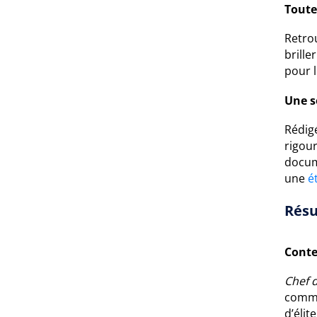
Toute
Retro
brille
pour 
Une s
Rédigé
rigour
docum
une
é
Résu
Conte
Chef 
commu
d’élit