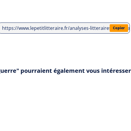
https://www.lepetitlitteraire.fr/analyses-litteraires/louis-
Copier
 guerre" pourraient également vous intéresser