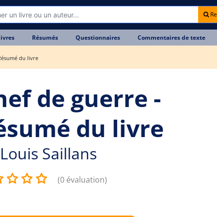
Re
livres
Résumés
Questionnaires
Commentaires de texte
Résumé du livre
hef de guerre -
ésumé du livre
Louis Saillans
(0 évaluation)