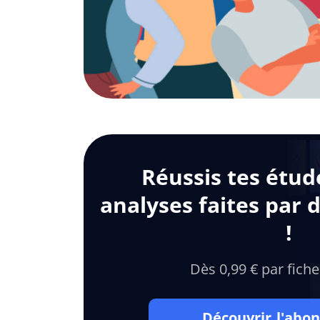
Réussis tes étud
analyses faites par 
!
Dès 0,99 € par fiche
Découvrir l'ab