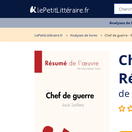
Analyses de 
LePetitLittéraire.fr
Analyses de livres
Chef de guerre - 
C
R
de