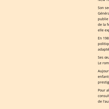
Son se
Généra
publie
de la 
elle ex
En 198
politi
adapté
Ses œu
Le ro
Aujourd
enfant
presti
Pour a
consul
de l'a