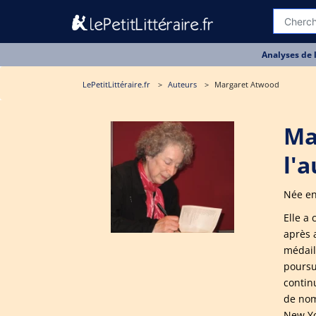
Analyses de 
LePetitLittéraire.fr
Auteurs
Margaret Atwood
Ma
l'
Née en
Elle a 
après 
médail
poursu
contin
de nom
New Yo