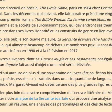
cond recueil de poésie,
The Circle Game
, paru en 1964 chez Contact
l. Dans les décennies qui suivent, elle fait paraitre près d'une vi
 son premier roman,
The Edible Woman (La femme comestible),
en 
femme et la société de surconsommation, qui deviendront ses thèm
plore dans ses livres l’identité et les construits de genre en lien ave
5, elle publie son œuvre majeure,
La Servante écarlate (The Handma
que, qui alimente beaucoup de débats. De nombreux prix lui sont d
e au cinéma en 1990 et à la télévision en 2017.
vres suivantes, dont
Le Tueur aveugle
et
Les Testaments,
ont éga
man
Captive
fait aussi d’objet d’une mini-série télévisée.
’hui auteure de plus d’une soixantaine de livres (fiction, fiction hist
s, poésie, essais, etc.), traduits dans une cinquantaine de langues,
gieux, Margaret Atwood est devenue une des plus grandes figures de
ller plus loin dans votre compréhension de l'oeuvre littéraire d
ter notre
analyse de La Servante écarlate
qui propose une analyse 
uteur, un résumé, une analyse des personnages et des clés de lectu