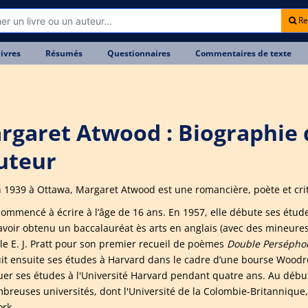
Re
livres
Résumés
Questionnaires
Commentaires de texte
rgaret Atwood : Biographie 
auteur
 1939 à Ottawa, Margaret Atwood est une romancière, poète et crit
commencé à écrire à l’âge de 16 ans. En 1957, elle débute ses études
avoir obtenu un baccalauréat ès arts en anglais (avec des mineures e
le E. J. Pratt pour son premier recueil de poèmes
Double Persépho
it ensuite ses études à Harvard dans le cadre d’une bourse Woodr
uer ses études à l'Université Harvard pendant quatre ans. Au débu
breuses universités, dont l'Université de la Colombie-Britannique, l
rk.