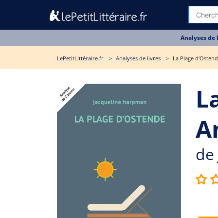
Analyses de 
LePetitLittéraire.fr
Analyses de livres
La Plage d'Ostend
L
A
de