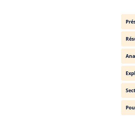
Pré
Rés
Ana
Exp
Sec
Pou