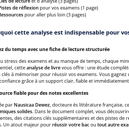
Clés de lecture
et d'analyse (3 pages)
Pistes de réflexion
pour vos examens (1 page)
Ressources
pour aller plus loin (3 pages)
quoi cette analyse est indispensable pour vos
z du temps avec une fiche de lecture structurée
au stress des examens et au manque de temps, chaque min
sentiel, cette
analyse de livre
vous offre : une étude complèt
s clés à mémoriser pour réussir vos examens. Vous gagnez 
confiance grâce à un support clair, fiable et immédiatement
ource fiable pour des notes excellentes
ée par
Nausicaa Dewez
, docteure ès littérature française, 
miques solides
. Dans le document complet, vous découvrire
entes, des citations clés supplémentaires et des pistes de
s
. Un atout majeur pour
réussir votre bac
ou
tout autre exa