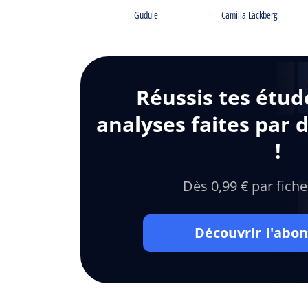
Gudule
Camilla Läckberg
Réussis tes étud
analyses faites par 
!
Dès 0,99 € par fiche
Découvrir l'ab