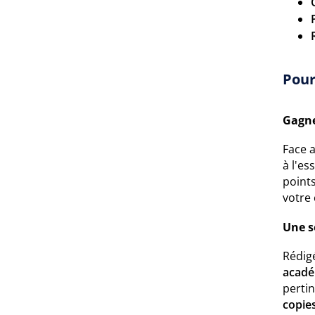
Pour
Gagne
Face 
à l'es
point
votre 
Une s
Rédig
acadé
pertin
copie