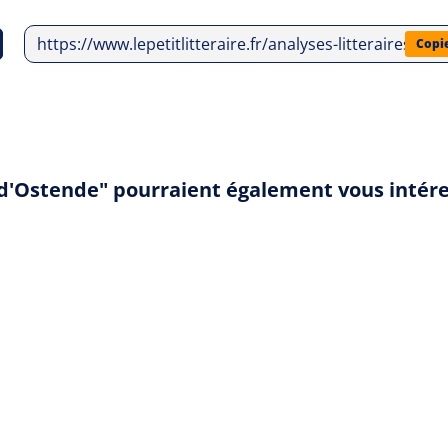
https://www.lepetitlitteraire.fr/analyses-litteraires/j
Copi
e d'Ostende" pourraient également vous intér