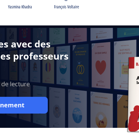
Yasmina Khadra
François Voltaire
es avec des
des professeurs
 de lecture
onnement