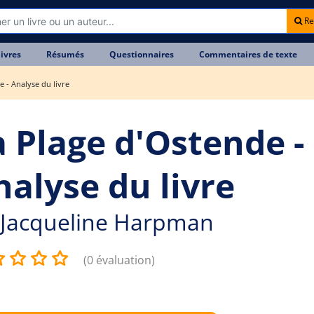
Re
livres
Résumés
Questionnaires
Commentaires de texte
e - Analyse du livre
a Plage d'Ostende -
nalyse du livre
Jacqueline Harpman
(0 évaluation)