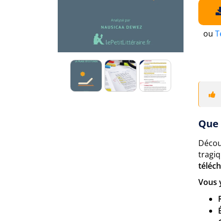
ou
T
Que 
Déco
tragi
téléc
Vous 