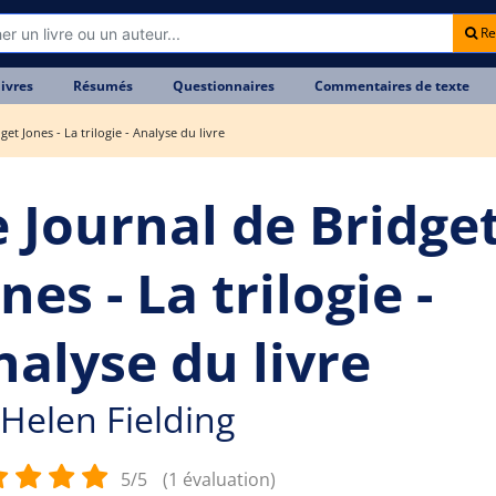
Re
livres
Résumés
Questionnaires
Commentaires de texte
get Jones - La trilogie - Analyse du livre
e Journal de Bridge
nes - La trilogie -
nalyse du livre
Helen Fielding
5/5
(1 évaluation)