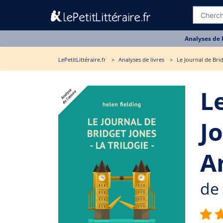
Analyses de 
LePetitLittéraire.fr
Analyses de livres
Le Journal de Brid
L
Jo
A
de