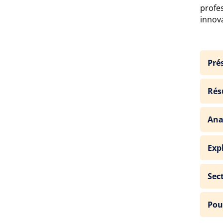
profe
innova
Prés
Résu
Ana
Exp
Sec
Pou