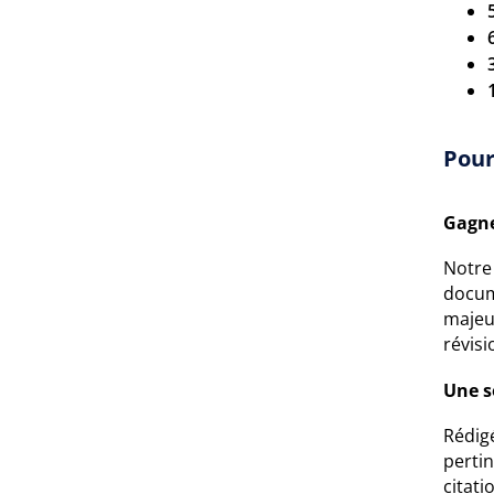
Pour
Gagne
Notre 
docum
majeur
révisi
Une s
Rédigé
perti
citati