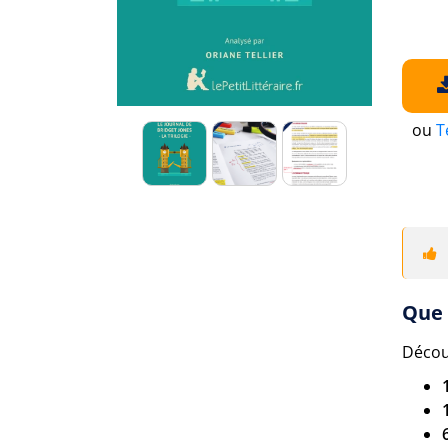
ou
T
Que 
Découv