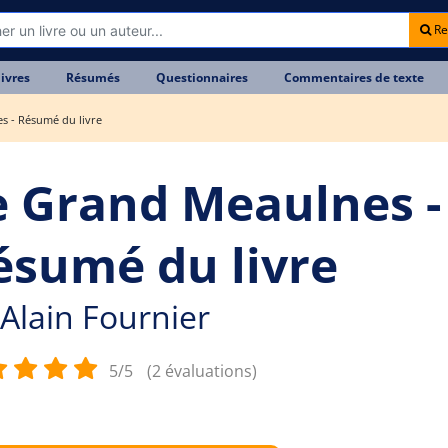
Re
livres
Résumés
Questionnaires
Commentaires de texte
s - Résumé du livre
e Grand Meaulnes -
ésumé du livre
Alain Fournier
5/5
(2 évaluations)