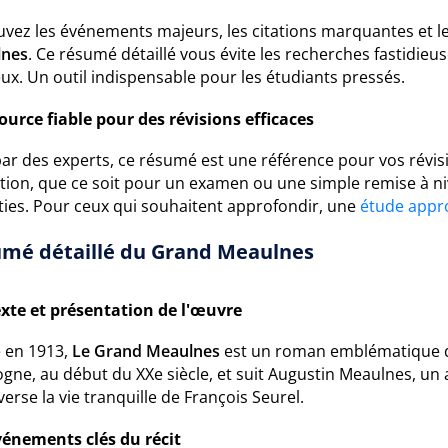
uvez les événements majeurs, les citations marquantes et 
lnes
. Ce résumé détaillé vous évite les recherches fastidi
ux. Un outil indispensable pour les étudiants pressés.
ource fiable pour des révisions efficaces
par des experts, ce résumé est une référence pour vos révis
tion, que ce soit pour un examen ou une simple remise à niv
ties. Pour ceux qui souhaitent approfondir, une
étude appr
mé détaillé du Grand Meaulnes
xte et présentation de l'œuvre
é en 1913,
Le Grand Meaulnes
est un roman emblématique d'A
ogne, au début du XXe siècle, et suit Augustin Meaulnes, un
erse la vie tranquille de François Seurel.
vénements clés du récit