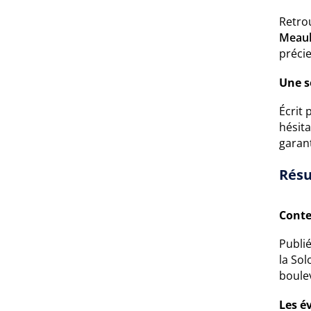
Retro
Meau
précie
Une s
Écrit 
hésita
garan
Résu
Conte
Publi
la Sol
boulev
Les é