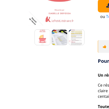
ou
T
Pour
Un ré
Ce ré
claire
centai
Toute