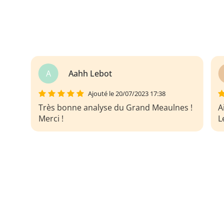
B
Baba keller
Ajouté le 20/07/2023 17:38
Aide précieuse pour mes travaux écrits :
T
Le Grand Meaulnes de Alain Fournier.
M