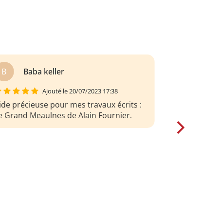
A
Aahh Lebot
Ajouté le 20/07/2023 17:38
rès bonne analyse du Grand Meaulnes !
erci !