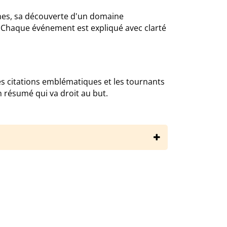
lnes, sa découverte d'un domaine
. Chaque événement est expliqué avec clarté
Les citations emblématiques et les tournants
n résumé qui va droit au but.
-fournier/le-grand-meaulnes/resume