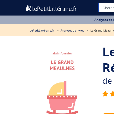
Analyses de 
LePetitLittéraire.fr
Analyses de livres
Le Grand Meaulne
L
R
de