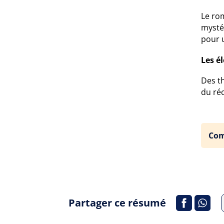
Le ro
mysté
pour 
Les é
Des th
du réc
Com
Partager ce résumé