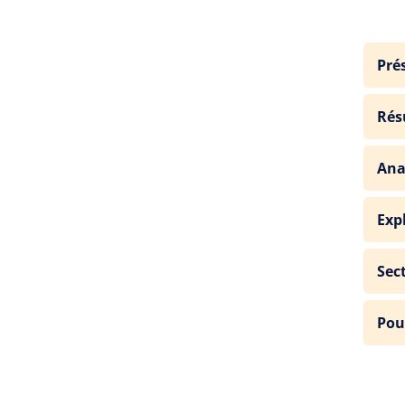
Pré
Rés
Ana
Exp
Sec
Pou