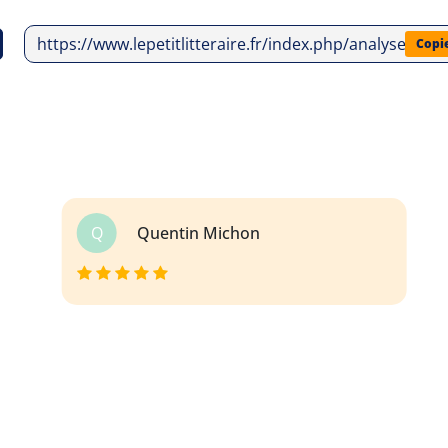
https://www.lepetitlitteraire.fr/index.php/analyses-lit
Copi
Q
Quentin Michon