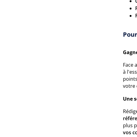
Pour
Gagne
Face 
à l'es
point
votre 
Une s
Rédigé
référ
plus p
vos c