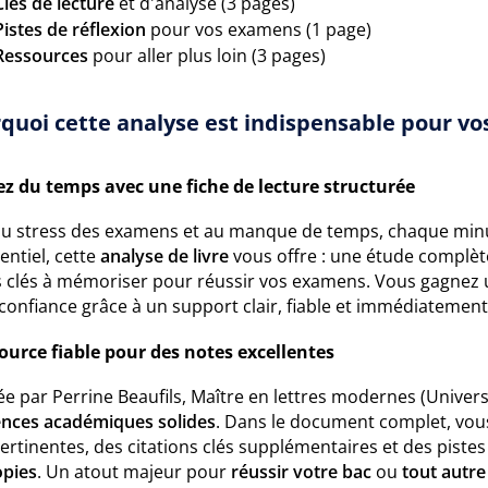
Clés de lecture
et d'analyse (3 pages)
Pistes de réflexion
pour vos examens (1 page)
Ressources
pour aller plus loin (3 pages)
quoi cette analyse est indispensable pour vos
z du temps avec une fiche de lecture structurée
au stress des examens et au manque de temps, chaque min
sentiel, cette
analyse de livre
vous offre : une étude complèt
s clés à mémoriser pour réussir vos examens. Vous gagnez 
confiance grâce à un support clair, fiable et immédiatement
ource fiable pour des notes excellentes
e par Perrine Beaufils, Maître en lettres modernes (Universit
ences académiques solides
. Dans le document complet, vou
ertinentes, des citations clés supplémentaires et des piste
opies
. Un atout majeur pour
réussir votre bac
ou
tout autre