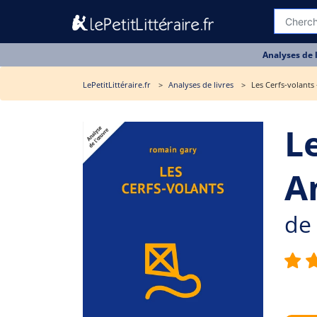
Analyses de 
LePetitLittéraire.fr
Analyses de livres
Les Cerfs-volants 
Le
A
de