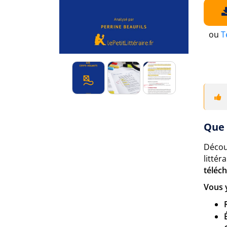
ou
T
Que 
Décou
litté
téléc
Vous 