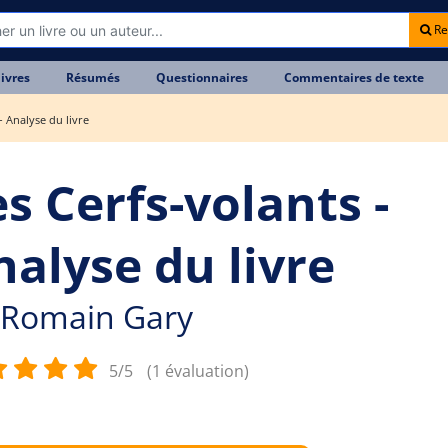
Re
livres
Résumés
Questionnaires
Commentaires de texte
- Analyse du livre
s Cerfs-volants -
nalyse du livre
Romain Gary
5/5
(1 évaluation)