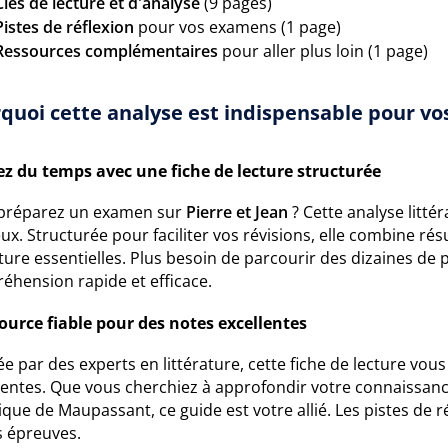
Clés de lecture et d'analyse
(9 pages)
Pistes de réflexion
pour vos examens (1 page)
Ressources complémentaires
pour aller plus loin (1 page)
quoi cette analyse est indispensable pour vos
z du temps avec une fiche de lecture structurée
préparez un examen sur
Pierre et Jean
? Cette analyse litté
ux. Structurée pour faciliter vos révisions, elle combine ré
ture essentielles. Plus besoin de parcourir des dizaines de 
éhension rapide et efficace.
ource fiable pour des notes excellentes
e par des experts en littérature, cette fiche de lecture vou
nentes. Que vous cherchiez à approfondir votre connaissanc
tique de Maupassant, ce guide est votre allié. Les pistes de r
s épreuves.