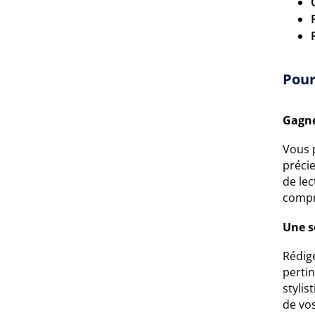
Pour
Gagne
Vous 
précie
de lec
compr
Une s
Rédigé
perti
stylis
de vo