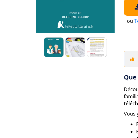
ou
T
Que 
Décou
famili
téléc
Vous 