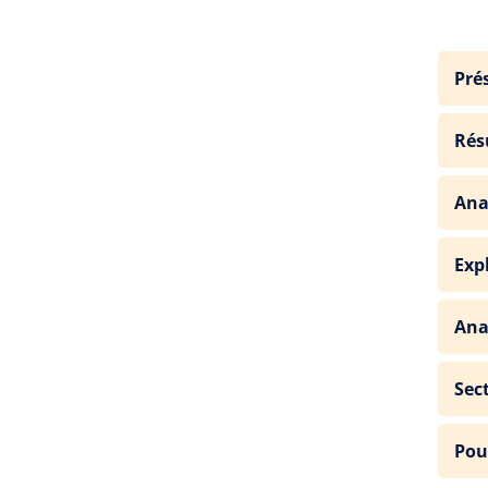
Pré
Rés
Ana
Exp
Ana
Sec
Pou