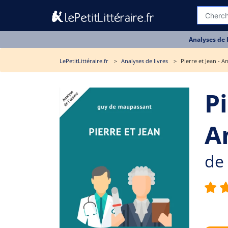
Analyses de 
LePetitLittéraire.fr
Analyses de livres
Pierre et Jean - A
Pi
A
de