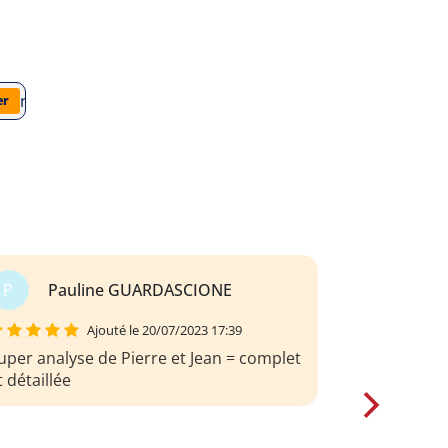
tteraires/guy-de-maupassant/pierre-et-jean/analyse-du-livre
er
O
Odilon roi
Ajouté le 20/07/2023 17:39
ne ressource pédagogique très utile
our comprendre Pierre et Jean de
aupassant