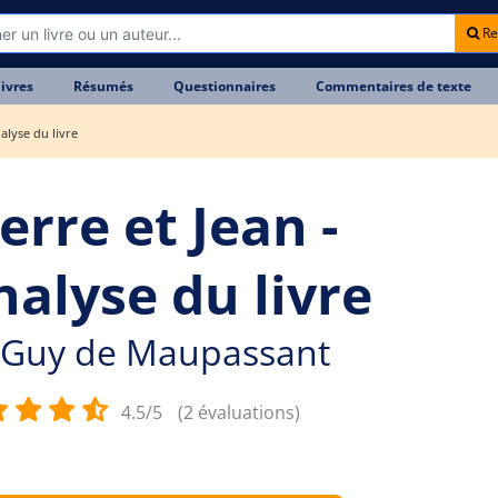
Re
livres
Résumés
Questionnaires
Commentaires de texte
nalyse du livre
erre et Jean -
nalyse du livre
Guy de Maupassant
4.5/5
(2 évaluations)