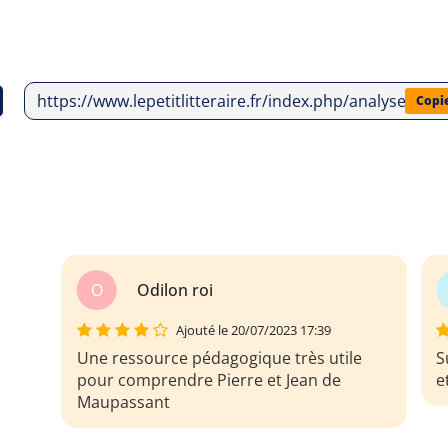
https://www.lepetitlitteraire.fr/index.php/analyses-li
Copi
P
Pauline GUARDASCIONE
Ajouté le 20/07/2023 17:39
Super analyse de Pierre et Jean = complet
U
et détaillée
p
M