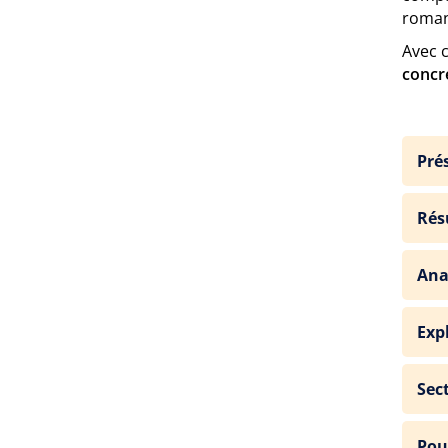
roman
Avec 
concr
Pré
Rés
Ana
Exp
Sec
Pou