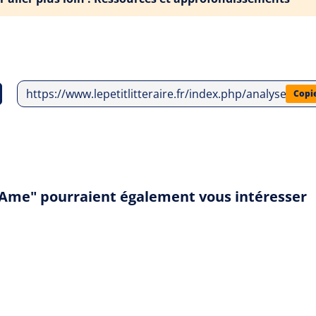
https://www.lepetitlitteraire.fr/index.php/analyses-lit
Copi
t Ame" pourraient également vous intéresser