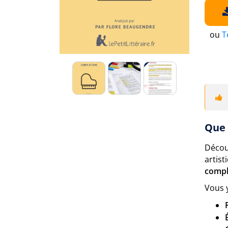
ou
T
Que 
Décou
artist
compl
Vous 