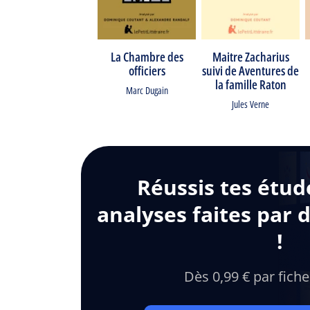
La Chambre des
Maitre Zacharius
officiers
suivi de Aventures de
la famille Raton
Marc Dugain
Jules Verne
Réussis tes étud
analyses faites par 
!
Dès 0,99 € par fiche