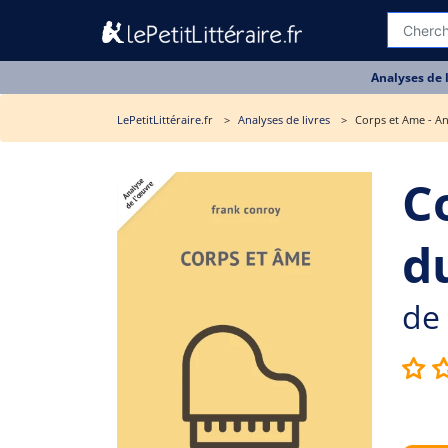
Analyses de 
LePetitLittéraire.fr
Analyses de livres
Corps et Ame - An
C
du
de