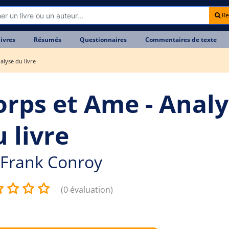
Re
livres
Résumés
Questionnaires
Commentaires de texte
alyse du livre
orps et Ame - Anal
 livre
Frank Conroy
(0 évaluation)