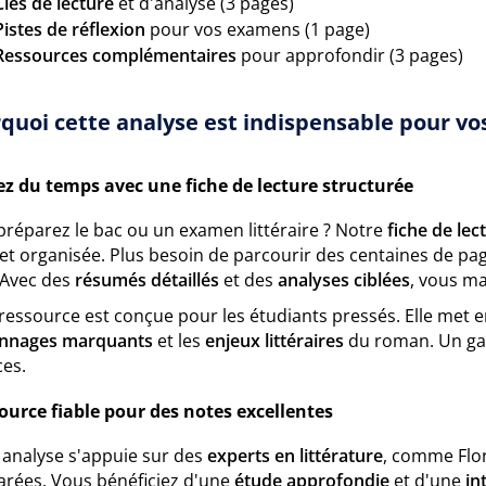
Clés de lecture
et d'analyse (3 pages)
Pistes de réflexion
pour vos examens (1 page)
Ressources complémentaires
pour approfondir (3 pages)
quoi cette analyse est indispensable pour vos
z du temps avec une fiche de lecture structurée
préparez le bac ou un examen littéraire ? Notre
fiche de le
 et organisée. Plus besoin de parcourir des centaines de pag
 Avec des
résumés détaillés
et des
analyses ciblées
, vous ma
ressource est conçue pour les étudiants pressés. Elle met 
nnages marquants
et les
enjeux littéraires
du roman. Un gai
ces.
ource fiable pour des notes excellentes
 analyse s'appuie sur des
experts en littérature
, comme Flor
rées. Vous bénéficiez d'une
étude approfondie
et d'une
in