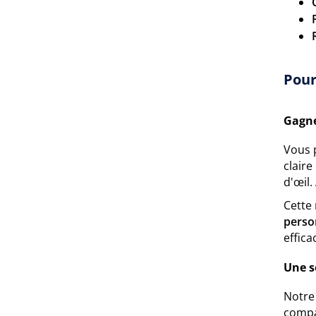
Pour
Gagne
Vous 
claire
d'œil.
Cette 
perso
effica
Une s
Notre
compa