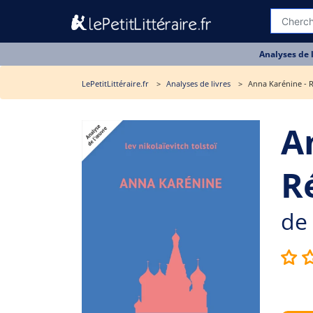
Analyses de 
LePetitLittéraire.fr
Analyses de livres
Anna Karénine - 
A
R
de