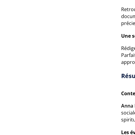
Retro
docum
précie
Une s
Rédigé
Parfai
appro
Résu
Conte
Anna 
social
spirit
Les é