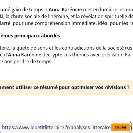
sumé gain de temps d'
Anna Karénine
met en lumière les mom
i, la chute sociale de l'héroïne, et la révélation spirituell
clarté, pour une compréhension immédiate. Idéal pour les ré
hèmes principaux abordés
tère, la quête de sens et les contradictions de la société 
lé d'
Anna Karénine
décrypte ces thèmes avec précision. Parfa
t sans perdre de temps.
ment utiliser ce résumé pour optimiser vos révisions ?
https://www.lepetitlitteraire.fr/analyses-litteraires/lev-ni
Copier