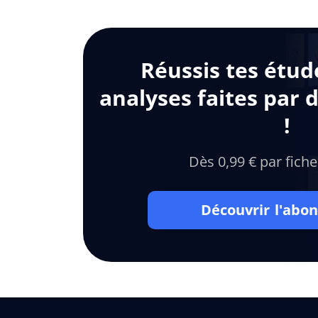
Réussis tes étud
analyses faites par 
!
Dès 0,99 € par fiche
Découvrir l'ab