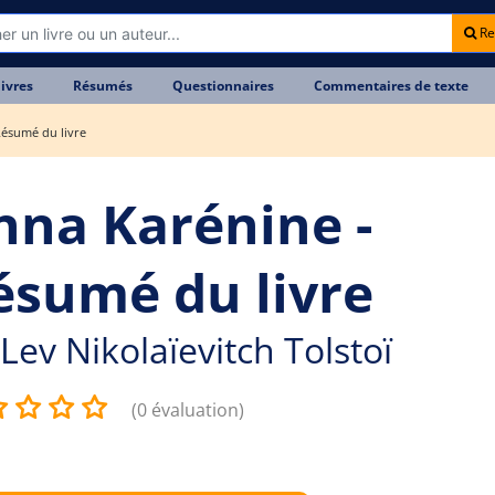
Re
livres
Résumés
Questionnaires
Commentaires de texte
Résumé du livre
nna Karénine -
ésumé du livre
Lev Nikolaïevitch Tolstoï
(0 évaluation)