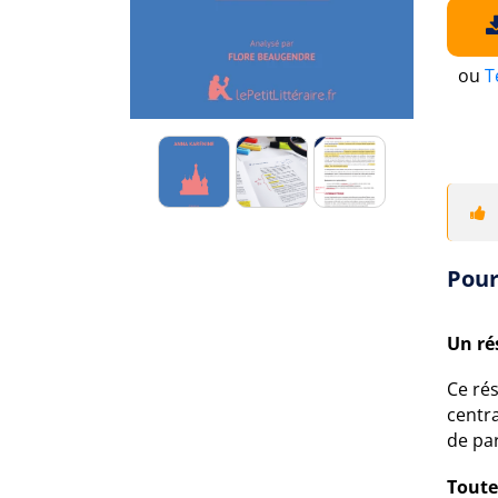
ou
T
Pour
Un ré
Ce rés
centra
de par
Toute