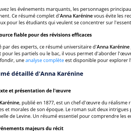
uvez les événements marquants, les personnages principaux 
ent. Ce résumé complet d'
Anna Karénine
vous évite les re
ux pour les étudiants qui veulent se concentrer sur l'essenti
ource fiable pour des révisions efficaces
 par des experts, ce résumé universitaire d'
Anna Karénine
t pour les partiels ou le bac, il vous permet d'aborder l'œu
fondir, une
analyse complète
est disponible pour explorer 
mé détaillé d'Anna Karénine
xte et présentation de l'œuvre
Karénine
, publié en 1877, est un chef-d'œuvre du réalisme r
es et morales de son époque. Le roman suit deux intrigues pa
uelle de Levine. Un résumé essentiel pour comprendre les e
vénements majeurs du récit