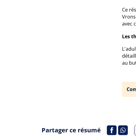
Ce ré
Vronsk
avec 
Les t
L'adul
détail
au bu
Com
Partager ce résumé