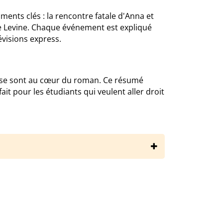
ents clés : la rencontre fatale d'Anna et
e de Levine. Chaque événement est expliqué
visions express.
russe sont au cœur du roman. Ce résumé
it pour les étudiants qui veulent aller droit
kolaievitch-tolstoi/anna-karenine/resume