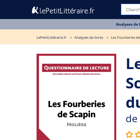
Analyses de 
LePetitLittéraire.fr
Analyses de livres
Les Fourberies de
L
S
du
de