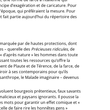
ncipe d’exagération et de caricature. Pour
’époque, qui préféraient la mesure. Pour
t fait partie aujourd’hui du répertoire des
t marquée par de hautes protections, dont
es – querelle des
Précieuses ridicules
, de
t « d’après nature » les hommes dans toute
sant toutes les ressources qu’offre la
ent de Plaute et de Térence, de la farce, de
iroir à ses contemporains pour qu’ils
isanthrope, le Malade imaginaire – devenus
 évoluent bourgeois prétentieux, faux savants
malicieux et paysans ignorants. Il pousse la
es mots pour garantir un effet comique et «
elle de faire rire les honnêtes gens »