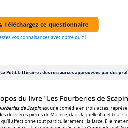
Téléchargez ce questionnaire
estez vos connaisances avec notre quiz !
Le Petit Littéraire : des ressources
approuvées par des prof
opos du livre "Les Fourberies de Scapin
ourberies de Scapin
est une comédie en trois actes, représen
des dernières pièces de Molière, dans laquelle il met tout 
qu’il affectionne tout particulièrement : la farce. Elle met e
e ses maitres. Fortement inspirée par la Commedia dell’Arte,