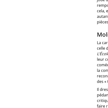
rempor
cela,
autant
pièces
Mol
La ca
celle 
L’Éco
leur c
comédi
la com
recon
des « 
Il dre
pédant
critiq
faire 