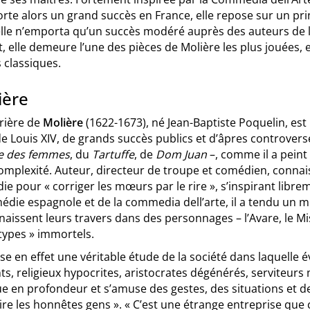
te alors un grand succès en France, elle repose sur un pri
 elle n’emporta qu’un succès modéré auprès des auteurs de l
, elle demeure l’une des pièces de Molière les plus jouées, e
 classiques.
ière
rrière de
Molière
(1622-1673), né Jean-Baptiste Poquelin, es
de Louis XIV, de grands succès publics et d’âpres controvers
le des femmes
, du
Tartuffe
, de
Dom Juan
–, comme il a pein
omplexité. Auteur, directeur de troupe et comédien, connais
e pour « corriger les mœurs par le rire », s’inspirant librem
édie espagnole et de la commedia dell’arte, il a tendu un m
naissent leurs travers dans des personnages – l’Avare, le M
types » immortels.
sse en effet une véritable étude de la société dans laquelle
s, religieux hypocrites, aristocrates dégénérés, serviteurs 
ue en profondeur et s’amuse des gestes, des situations et d
rire les honnêtes gens ». « C’est une étrange entreprise que c