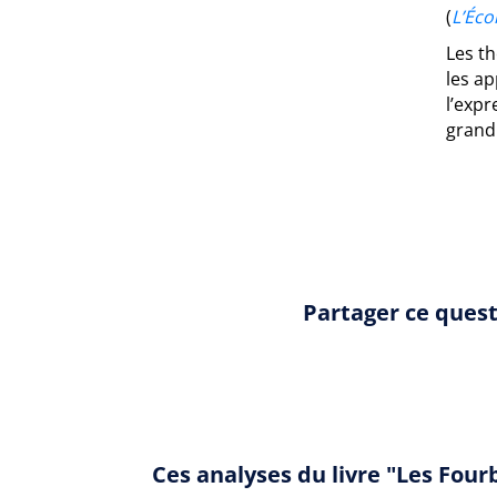
(
L’Éco
Les t
les ap
l’exp
grand
Partager ce ques
Ces analyses du livre "Les Fou