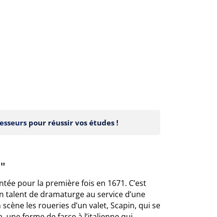
esseurs
pour réussir vos études !
"
tée pour la première fois en 1671. C’est
son talent de dramaturge au service d’une
n scène les roueries d’un valet, Scapin, qui se
 une forme de farce à l’italienne qui