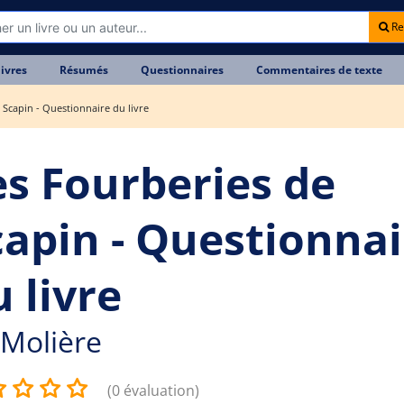
Re
livres
Résumés
Questionnaires
Commentaires de texte
 Scapin - Questionnaire du livre
es Fourberies de
capin - Questionnai
 livre
Molière
(0 évaluation)