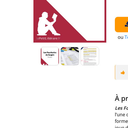
ou
T
À pr
Les F
l’une 
forme 
joue d