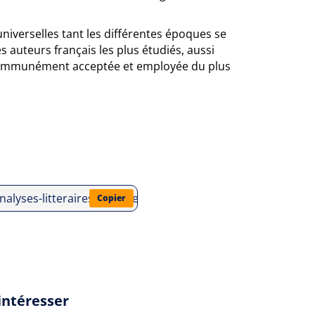
iverselles tant les différentes époques se
 auteurs français les plus étudiés, aussi
t communément acceptée et employée du plus
/analyses-litteraires/moliere/les-fourberies-de-scapin/questi
Copier
intéresser