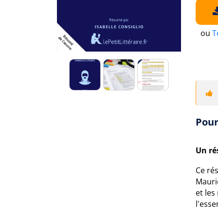
ou
T
Pour
Un ré
Ce ré
Mauric
et le
l'esse