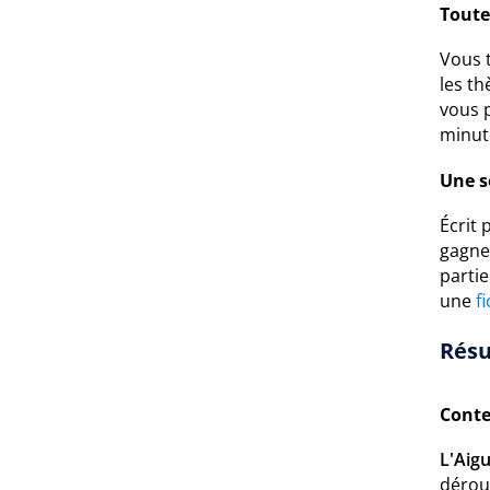
Toute
Vous t
les t
vous p
minut
Une s
Écrit 
gagne
parti
une
f
Résu
Conte
L'Aigu
déroul