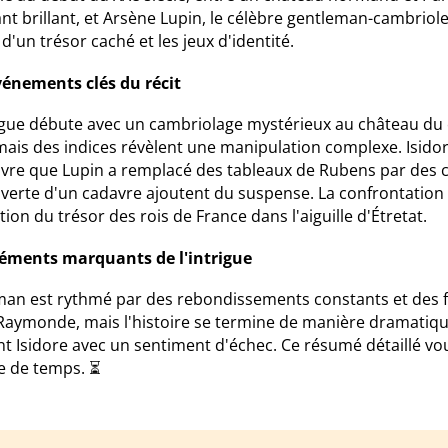
nt brillant, et Arsène Lupin, le célèbre gentleman-cambrio
d'un trésor caché et les jeux d'identité.
vénements clés du récit
rigue débute avec un cambriolage mystérieux au château du 
mais des indices révèlent une manipulation complexe. Isidore
vre que Lupin a remplacé des tableaux de Rubens par des 
verte d'un cadavre ajoutent du suspense. La confrontation e
tion du trésor des rois de France dans l'aiguille d'Étretat.
léments marquants de l'intrigue
man est rythmé par des rebondissements constants et des f
Raymonde, mais l'histoire se termine de manière dramatique
nt Isidore avec un sentiment d'échec. Ce résumé détaillé v
e de temps. ⏳