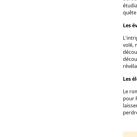
étudia
quête 
Les é
L'int
volé, 
décou
décou
révéla
Les é
Le ro
pour 
laisse
perdr