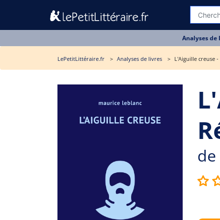
Analyses de 
LePetitLittéraire.fr
Analyses de livres
L'Aiguille creuse 
L'
R
de