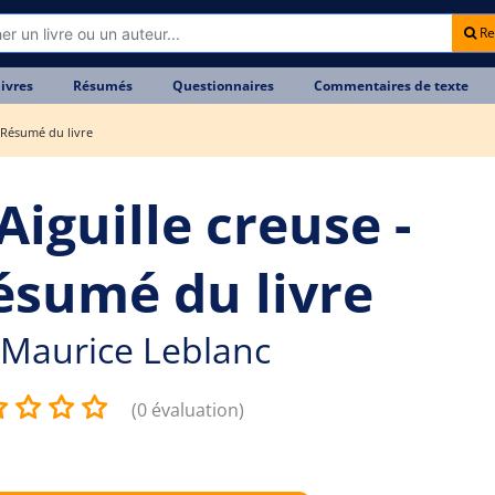
Re
livres
Résumés
Questionnaires
Commentaires de texte
- Résumé du livre
Aiguille creuse -
ésumé du livre
Maurice Leblanc
(0 évaluation)