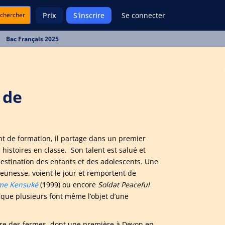
chercher
Prix
S'inscrire
Se connecter
Bac Français 2025
 de
t de formation, il partage dans un premier
histoires en classe. Son talent est salué et
estination des enfants et des adolescents. Une
jeunesse, voient le jour et remportent de
me Kensuké
(1999) ou encore
Soldat Peaceful
 que plusieurs font même l’objet d’une
vre des fermes, dont une première à Devon en