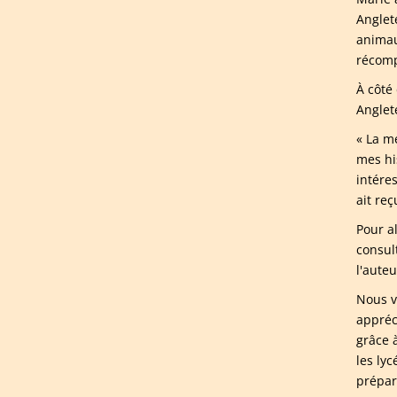
Anglete
animau
récomp
À côté
Anglet
« La me
mes hi
intére
ait reç
Pour a
consul
l'aute
Nous v
appréc
grâce 
les ly
prépar