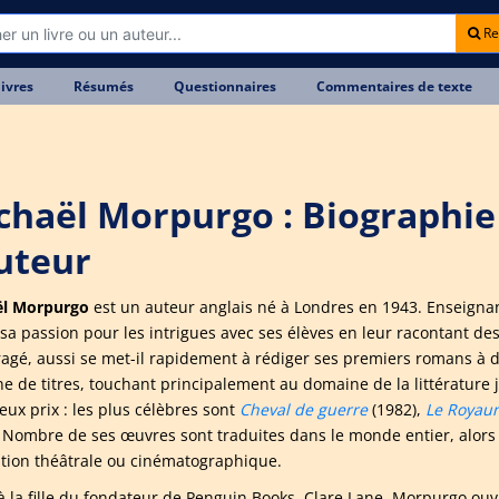
Re
livres
Résumés
Questionnaires
Commentaires de texte
chaël Morpurgo : Biographie
auteur
ël Morpurgo
est un auteur anglais né à Londres en 1943. Enseignan
sa passion pour les intrigues avec ses élèves en leur racontant des 
agé, aussi se met-il rapidement à rédiger ses premiers romans à d
ne de titres, touchant principalement au domaine de la littérature 
ux prix : les plus célèbres sont
Cheval de guerre
(1982),
Le Royau
. Nombre de ses œuvres sont traduites dans le monde entier, alors
tion théâtrale ou cinématographique.
à la fille du fondateur de Penguin Books, Clare Lane, Morpurgo ou