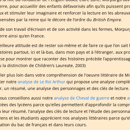
rre, pour accueillir des enfants défavorisés afin qu’ils puissent pr
x et stimuler leur imaginaire et renforcer la lecture en les abreuva
ensées par la reine qui le décore de l’ordre du
British Empire
.
 de son travail d’écrivain et de son activité dans les fermes, Mo
erre ainsi qu’en France.
illeure attitude est de rester soi-même et de faire ce que l’on sait 
stoires partout, ici et là-bas, dans mon pays et à l’étranger, aux p
sse pour montrer que raconter des histoires précède l’apprentissage 
u la distinction de Children’s Laureate, 2003)
ller plus loin dans votre compréhension de l'oeuvre littéraire d
ter notre
analyse de Le Roi Arthur
qui propose une analyse complèt
ur, un résumé, une analyse des personnages et des clés de lecture.
ous conseillons aussi notre
analyse de Cheval de guerre
et notre
a
iées des lycéens parce qu'elles permettent d'approfondir la com
à leur résumé, l'analyse des clés de lecture et l'étude des person
céens et les étudiants apprécient nos analyses littéraires parce qu'
ation du bac de français et dans leurs cours.