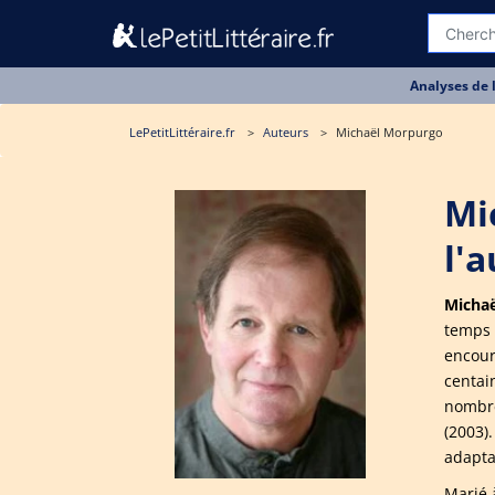
Analyses de 
LePetitLittéraire.fr
Auteurs
Michaël Morpurgo
Mi
l'
Micha
temps 
encour
centai
nombre
(2003)
adapta
Marié 