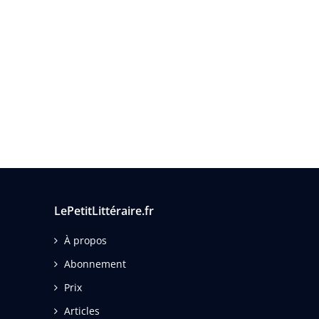
LePetitLittéraire.fr
À propos
Abonnement
Prix
Articles