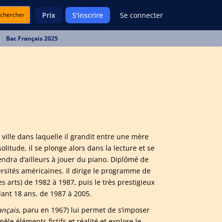
chercher
Prix
S'inscrire
Se connecter
Bac Français 2025
ville dans laquelle il grandit entre une mère
litude, il se plonge alors dans la lecture et se
endra d’ailleurs à jouer du piano. Diplômé de
rsités américaines. Il dirige le programme de
s arts) de 1982 à 1987, puis le très prestigieux
ndant 18 ans, de 1987 à 2005.
ançais
, paru en 1967) lui permet de s’imposer
e éléments fictifs et réalité et explore le