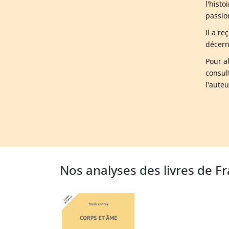
l'histo
passio
Il a r
décern
Pour a
consul
l'aute
Nos analyses des livres de F