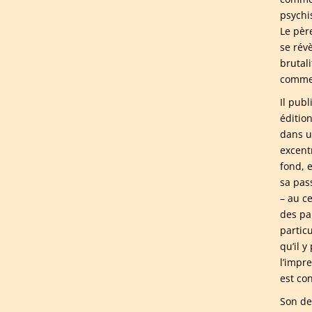
psychi
Le pèr
se rév
brutali
comme 
Il pub
éditio
dans u
excent
fond, 
sa pas
– au c
des pa
partic
qu’il y
l’impr
est co
Son de