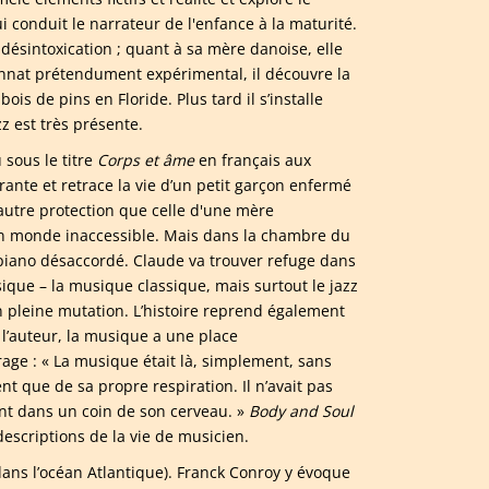
 conduit le narrateur de l'enfance à la maturité.
désintoxication ; quant à sa mère danoise, elle
onnat prétendument expérimental, il découvre la
is de pins en Floride. Plus tard il s’installe
z est très présente.
 sous le titre
Corps et âme
en français aux
rante et retrace la vie d’un petit garçon enfermé
autre protection que celle d'une mère
n monde inaccessible. Mais dans la chambre du
 piano désaccordé. Claude va trouver refuge dans
ique – la musique classique, mais surtout le jazz
n pleine mutation. L’histoire reprend également
r l’auteur, la musique a une place
age : « La musique était là, simplement, sans
ient que de sa propre respiration. Il n’avait pas
lant dans un coin de son cerveau. »
Body and Soul
escriptions de la vie de musicien.
dans l’océan Atlantique). Franck Conroy y évoque