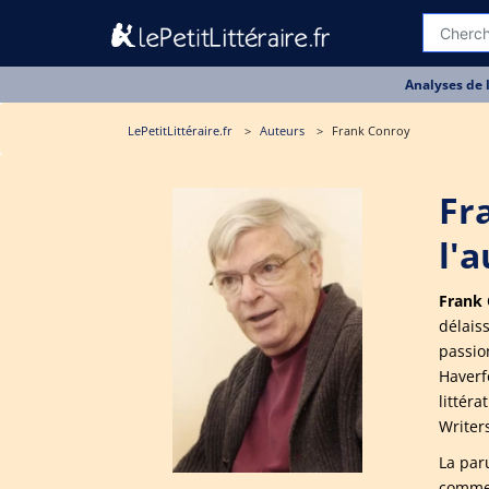
Analyses de 
LePetitLittéraire.fr
Auteurs
Frank Conroy
Fr
l'
Frank
délaiss
passio
Haverf
littér
Writers
La par
comme 