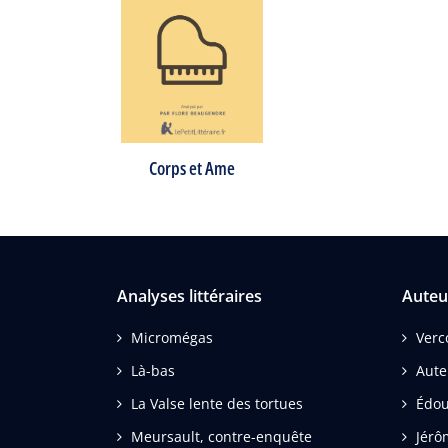
Corps et Ame
Analyses littéraires
Auteu
Micromégas
Verc
Là-bas
Aut
La Valse lente des tortues
Édou
Meursault, contre-enquête
Jérô