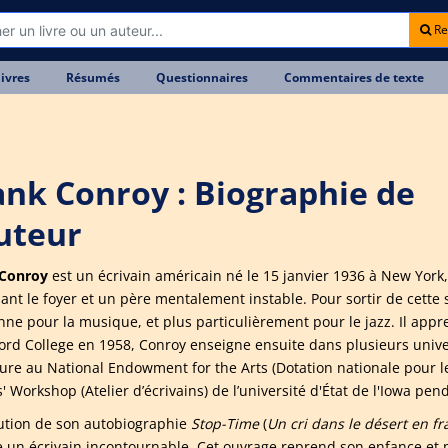
Re
livres
Résumés
Questionnaires
Commentaires de texte
ank Conroy : Biographie de
auteur
 Conroy
est un écrivain américain né le 15 janvier 1936 à New York, 
ant le foyer et un père mentalement instable. Pour sortir de cette so
nne pour la musique, et plus particulièrement pour le jazz. Il appr
ord College en 1958, Conroy enseigne ensuite dans plusieurs unive
ature au National Endowment for the Arts (Dotation nationale pour le
' Workshop (Atelier d’écrivains) de l’université d'État de l'Iowa pe
ution de son autobiographie
Stop-Time
(
Un cri dans le désert en fr
un écrivain incontournable. Cet ouvrage reprend son enfance et mêl