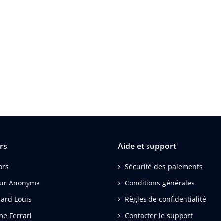
rs
Aide et support
ors
Sécurité des paiements
eur Anonyme
Conditions générales
ard Louis
Règles de confidentialité
me Ferrari
Contacter le support