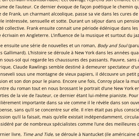
sme de l’auteur. Ce dernier évoque de façon poétique le chemin qui
e de Frank, un charmant alcoolique, passe sa vie dans les cures de 
èle intéressée, sensuelle et sotte. Durant un séjour dans un pensi
té collective. Frank ensuite connait une période édénique dans les bo
écrivain en Angleterre. L’influence de la musique et surtout du jaz
lie ensuite une série de nouvelles et un roman,
Body and Soul
(paru
ns Gallimard). L’histoire se déroule à New York dans les années qua
n sous-sol qui regarde les chaussures des passants. Pauvre, sans 
rique, Claude Rawlings semble destiné à demeurer spectateur d'u
enseveli sous une montagne de vieux papiers, il découvre un petit
sion et son don pour le piano. Encore une fois, Conroy place la mus
entre du roman tout en nous brossant le portrait d’une New York e
rties de la vie de l’auteur, ce dernier étant lui-même pianiste. Pou
ulièrement importante dans sa vie comme il le révèle dans son ouvr
 pense, sans qu’il se concentre sur elle. Il n’en était pas plus consc
ession qu’il la faisait, mais qu’elle existait indépendamment, circu
nsidéré par de nombreux spécialistes comme l’une des meilleures d
rnier livre,
Time and Tide
, se déroule à Nantucket (ile américaine 