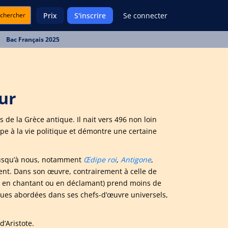
chercher
Prix
S'inscrire
Se connecter
Bac Français 2025
eur
 de la Grèce antique. Il nait vers 496 non loin
ipe à la vie politique et démontre une certaine
 jusqu’à nous, notamment
Œdipe roi
,
Antigone
,
ement. Dans son œuvre, contrairement à celle de
on en chantant ou en déclamant) prend moins de
ques abordées dans ses chefs-d’œuvre universels,
d’Aristote.