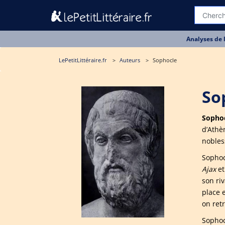
Analyses de 
LePetitLittéraire.fr
Auteurs
Sophocle
So
Sopho
d’Athè
nobles
Sophoc
Ajax
e
son ri
place 
on retr
Sophoc