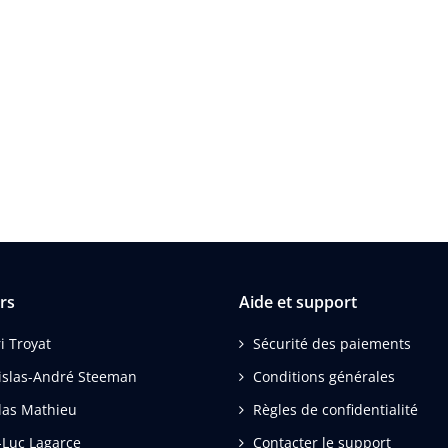
rs
Aide et support
i Troyat
Sécurité des paiements
islas-André Steeman
Conditions générales
las Mathieu
Règles de confidentialité
-Luc Lagarce
Contacter le support