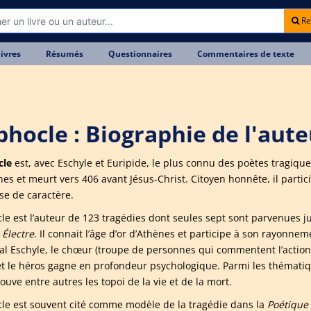
Re
livres
Résumés
Questionnaires
Commentaires de texte
phocle : Biographie de l'aut
cle
est, avec Eschyle et Euripide, le plus connu des poètes tragiques
nes et meurt vers 406 avant Jésus-Christ. Citoyen honnête, il partic
se de caractère.
le est l’auteur de 123 tragédies dont seules sept sont parvenues
t
Électre
. Il connait l’âge d’or d’Athènes et participe à son rayonn
val Eschyle, le chœur (troupe de personnes qui commentent l’acti
et le héros gagne en profondeur psychologique. Parmi les thémati
ouve entre autres les topoi de la vie et de la mort.
le est souvent cité comme modèle de la tragédie dans la
Poétique