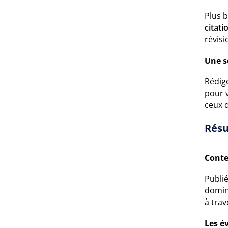
Plus 
citat
révisi
Une s
Rédigé
pour 
ceux 
Résu
Conte
Publié
domin
à trav
Les é