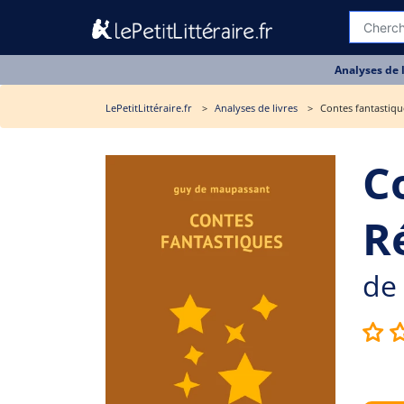
Analyses de 
LePetitLittéraire.fr
Analyses de livres
Contes fantastiqu
C
R
de