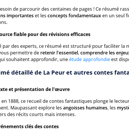
besoin de parcourir des centaines de pages ! Ce résumé ras
ions importantes
et les
concepts fondamentaux
en un seul f
ons.
ource fiable pour des révisions efficaces
 par des experts, ce résumé est structuré pour faciliter l
vous permettre de
retenir l'essentiel
,
comprendre les enjeu
qui souhaitent approfondir, une
étude approfondie
est disp
mé détaillé de La Peur et autres contes fant
xte et présentation de l'œuvre
 en 1888, ce recueil de contes fantastiques plonge le lecteu
ent. Maupassant explore les
angoisses humaines
, les
mystè
ers des récits courts mais intenses.
vénements clés des contes