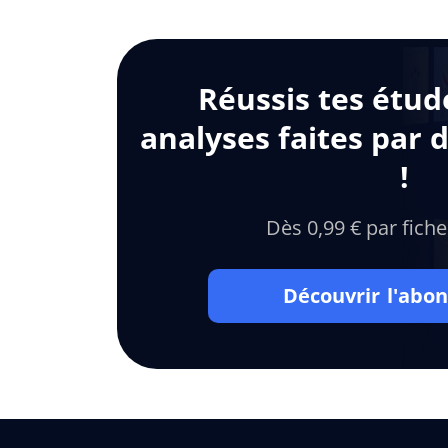
Réussis tes étud
analyses faites par 
!
Dès 0,99 € par fiche
Découvrir l'ab