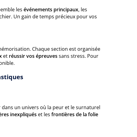
semble les
événements principaux
, les
ichier. Un gain de temps précieux pour vos
a mémorisation. Chaque section est organisée
x
et
réussir vos épreuves
sans stress. Pour
onible.
astiques
r dans un univers où la peur et le surnaturel
res inexpliqués
et les
frontières de la folie