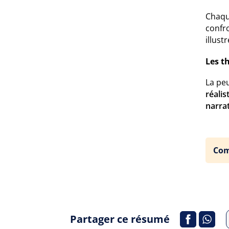
Chaqu
confro
illus
Les t
La peu
réalis
narra
Com
Partager ce résumé