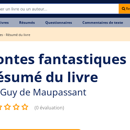
Re
livres
Résumés
Questionnaires
Commentaires de texte
es - Résumé du livre
ontes fantastiques 
ésumé du livre
Guy de Maupassant
(0 évaluation)