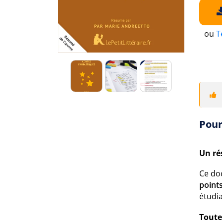
ou
T
Pour
Un ré
Ce do
points
étudia
Toute