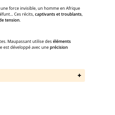
 une force invisible, un homme en Afrique
unt... Ces récits,
captivants et troublants
,
de tension
.
ntes. Maupassant utilise des
éléments
me est développé avec une
précision
-de-maupassant/contes-fantastiques/resume