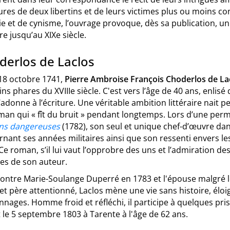
res de deux libertins et de leurs victimes plus ou moins co
ie et de cynisme, l’ouvrage provoque, dès sa publication, un
e jusqu’au XIXe siècle.
derlos de Laclos
 18 octobre 1741,
Pierre Ambroise François Choderlos de La
ins phares du XVIIIe siècle. C'est vers l’âge de 40 ans, enlisé
s’adonne à l’écriture. Une véritable ambition littéraire nait p
an qui « fît du bruit » pendant longtemps. Lors d’une permi
ons dangereuses
(1782), son seul et unique chef-d’œuvre dans
nant ses années militaires ainsi que son ressenti envers le
Ce roman, s’il lui vaut l’opprobre des uns et l’admiration de
tes de son auteur.
ncontre Marie-Soulange Duperré en 1783 et l'épouse malgré 
 et père attentionné, Laclos mène une vie sans histoire, é
nages. Homme froid et réfléchi, il participe à quelques pri
le 5 septembre 1803 à Tarente à l'âge de 62 ans.