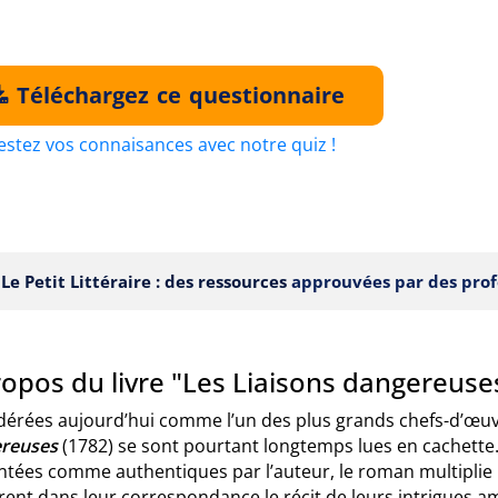
Téléchargez ce questionnaire
estez vos connaisances avec notre quiz !
Le Petit Littéraire : des ressources
approuvées par des prof
ropos du livre "Les Liaisons dangereuse
érées aujourd’hui comme l’un des plus grands chefs-d’œuvre
ereuses
(1782) se sont pourtant longtemps lues en cachette. 
ntées comme authentiques par l’auteur, le roman multiplie l
vrent dans leur correspondance le récit de leurs intrigues 