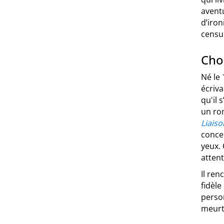
aventu
d’iron
censur
Cho
Né le
écriva
qu'il 
un rom
Liais
concer
yeux. 
atten
Il re
fidèle
person
meurt 