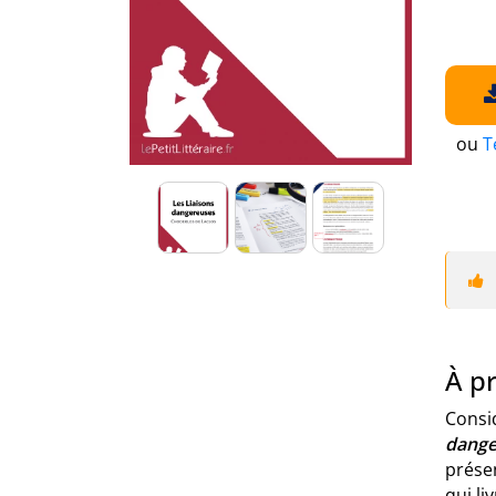
ou
T
À p
Consid
dang
prése
qui li