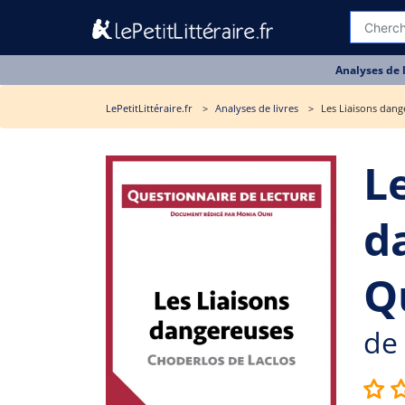
Analyses de 
LePetitLittéraire.fr
Analyses de livres
Les Liaisons dang
L
d
Q
de