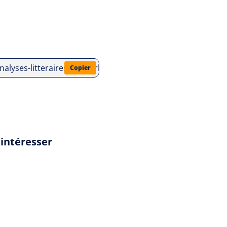
/analyses-litteraires/choderlos-de-laclos/les-liaisons-dange
Copier
 intéresser