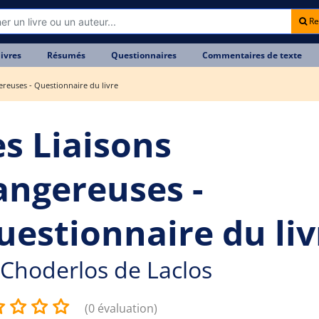
Re
livres
Résumés
Questionnaires
Commentaires de texte
ereuses - Questionnaire du livre
es Liaisons
angereuses -
uestionnaire du liv
Choderlos de Laclos
(0 évaluation)