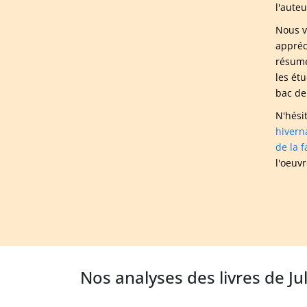
l'aute
Nous v
appréc
résumé
les ét
bac de
N'hési
hivern
de la 
l'oeuvr
Nos analyses des livres de Ju