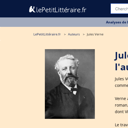
Analyses de 
LePetitLittéraire.fr
Auteurs
Jules Verne
Ju
l'
Jules 
comme 
Verne 
roman,
dont V
Le tra