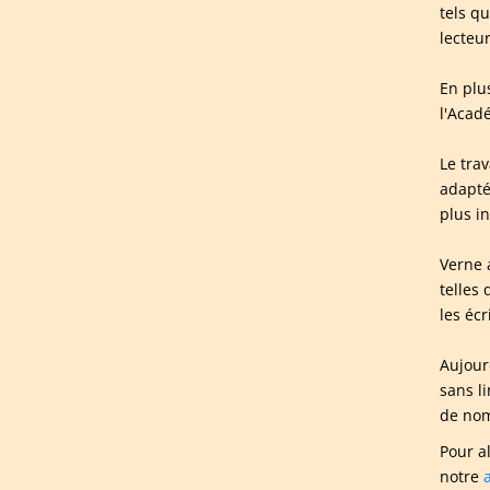
tels q
lecteur
En plus
l'Acad
Le tra
adapté
plus i
Verne 
telles 
les écr
Aujourd
sans li
de nom
Pour a
notre