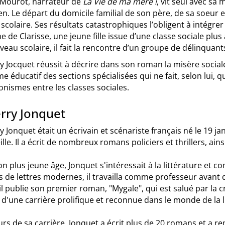
 Mourot, narrateur de
La Vie de ma mère !
, vit seul avec sa
en. Le départ du domicile familial de son père, de sa soeur
scolaire. Ses résultats catastrophiques l’obligent à intégrer
 de Clarisse, une jeune fille issue d’une classe sociale plus
veau scolaire, il fait la rencontre d’un groupe de délinquant
y Jocquet réussit à décrire dans son roman la misère social
e éducatif des sections spécialisées qui ne fait, selon lui, q
nismes entre les classes sociales.
erry Jonquet
y Jonquet était un écrivain et scénariste français né le 19 ja
lle. Il a écrit de nombreux romans policiers et thrillers, ain
n plus jeune âge, Jonquet s'intéressait à la littérature et c
 de lettres modernes, il travailla comme professeur avant d
il publie son premier roman, "Mygale", qui est salué par la c
d'une carrière prolifique et reconnue dans le monde de la l
rs de sa carrière, Jonquet a écrit plus de 20 romans et a r