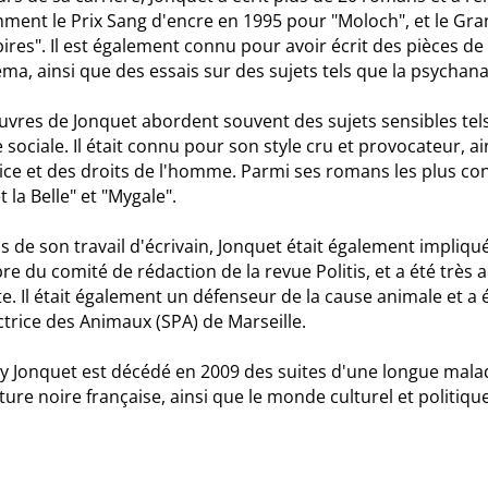
ent le Prix Sang d'encre en 1995 pour "Moloch", et le Grand
res". Il est également connu pour avoir écrit des pièces de 
éma, ainsi que des essais sur des sujets tels que la psychana
vres de Jonquet abordent souvent des sujets sensibles tels qu
e sociale. Il était connu pour son style cru et provocateur,
tice et des droits de l'homme. Parmi ses romans les plus con
t la Belle" et "Mygale".
s de son travail d'écrivain, Jonquet était également impliqué
 du comité de rédaction de la revue Politis, et a été très a
te. Il était également un défenseur de la cause animale et a 
trice des Animaux (SPA) de Marseille.
ry Jonquet est décédé en 2009 des suites d'une longue malad
ature noire française, ainsi que le monde culturel et politique