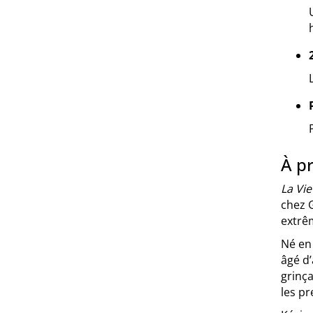
À pr
La Vi
chez 
extrêm
Né en
âgé d
grinça
les pr