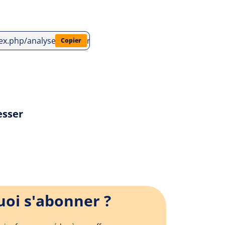
ndex.php/analyses-litteraires/thierry-jonquet/la-vie-de-ma-me
Copier
esser
oi s'abonner ?