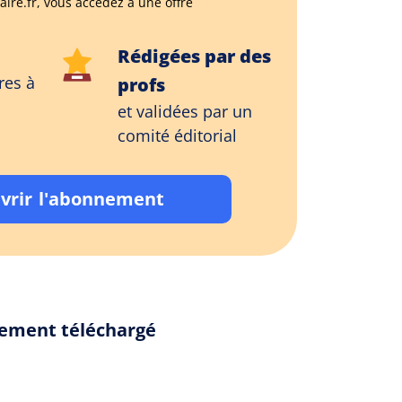
aire.fr, vous accédez à une offre
Rédigées par des
res à
profs
et validées par un
comité éditorial
vrir l'abonnement
alement téléchargé