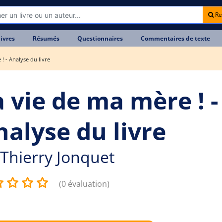
Re
livres
Résumés
Questionnaires
Commentaires de texte
! - Analyse du livre
a vie de ma mère ! -
nalyse du livre
Thierry Jonquet
(0 évaluation)