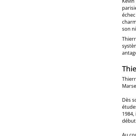
Kévin
parisi
échec 
charme
son ni
Thierr
systèm
antago
Thi
Thierr
Marsei
Dès so
études
1984, 
début 
Au cou