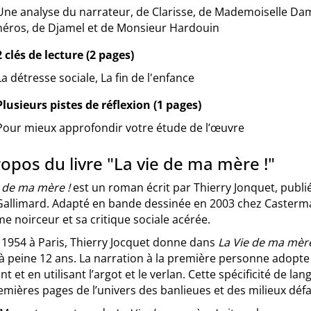
Une analyse du narrateur, de Clarisse, de Mademoiselle Da
héros, de Djamel et de Monsieur Hardouin
2 clés de lecture (2 pages)
La détresse sociale, La fin de l'enfance
Plusieurs pistes de réflexion (1 pages)
Pour mieux approfondir votre étude de l’œuvre
opos du livre "La vie de ma mère !"
e de ma mère !
est un roman écrit par Thierry Jonquet, publié
Gallimard. Adapté en bande dessinée en 2003 chez Casterm
e noirceur et sa critique sociale acérée.
 1954 à Paris, Thierry Jocquet donne dans
La Vie de ma mère
’à peine 12 ans. La narration à la première personne adopt
nt et en utilisant l’argot et le verlan. Cette spécificité de 
emières pages de l’univers des banlieues et des milieux défa