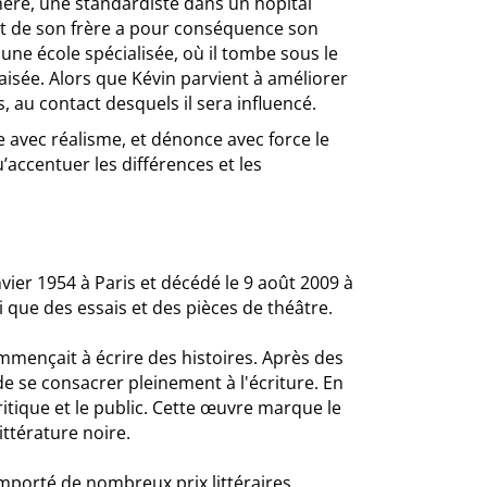
 mère, une standardiste dans un hôpital
 et de son frère a pour conséquence son
 une école spécialisée, où il tombe sous le
 aisée. Alors que Kévin parvient à améliorer
s, au contact desquels il sera influencé.
e avec réalisme, et dénonce avec force le
u’accentuer les différences et les
nvier 1954 à Paris et décédé le 9 août 2009 à
si que des essais et des pièces de théâtre.
ommençait à écrire des histoires. Après des
e se consacrer pleinement à l'écriture. En
ritique et le public. Cette œuvre marque le
ittérature noire.
emporté de nombreux prix littéraires,