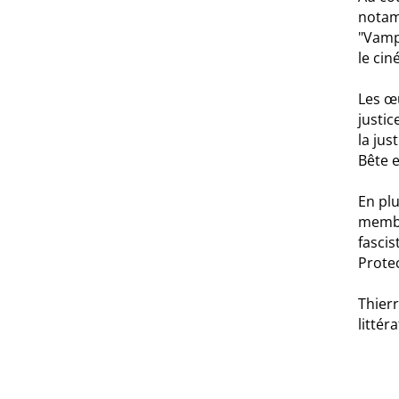
notamm
"Vampi
le cin
Les œu
justic
la jus
Bête e
En plu
membre
fascis
Protec
Thier
littér