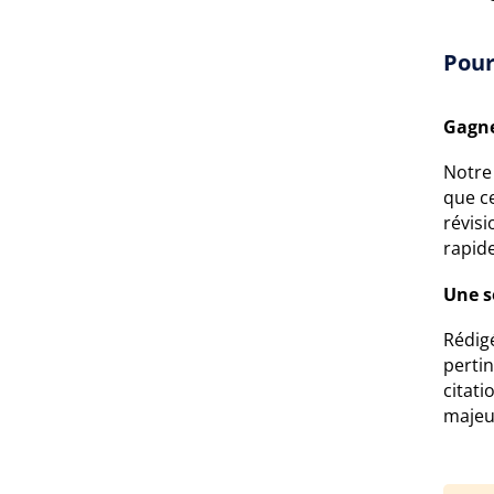
Pour
Gagne
Notre 
que c
révisi
rapide
Une s
Rédigé
perti
citati
majeur