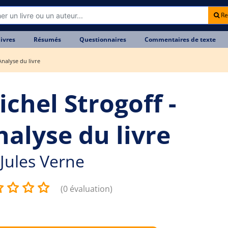
Re
livres
Résumés
Questionnaires
Commentaires de texte
Analyse du livre
ichel Strogoff -
nalyse du livre
Jules Verne
(0 évaluation)