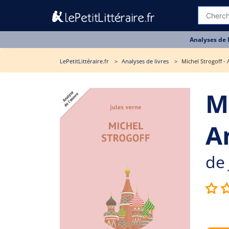
Analyses de 
LePetitLittéraire.fr
Analyses de livres
Michel Strogoff - 
M
A
de