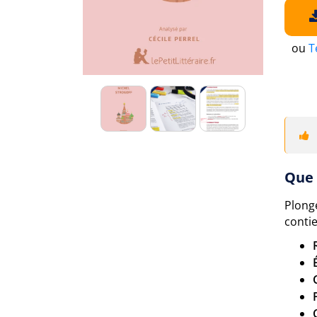
ou
T
Que 
Plong
contie