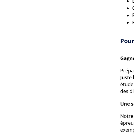
Pour
Gagne
Prépa
Juste 
étude 
des di
Une s
Notre 
épreu
exempl