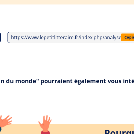
https://www.lepetitlitteraire.fr/index.php/analyses-lit
Copi
a fin du monde" pourraient également vous int
Pourqu