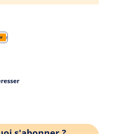
teraires/jean-luc-lagarce/juste-la-fin-du-monde/analyse-du-li
er
éresser
oi s'abonner ?