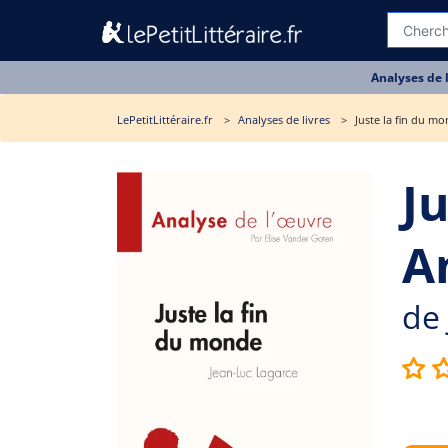
Analyses de 
LePetitLittéraire.fr
Analyses de livres
Juste la fin du mo
J
A
de