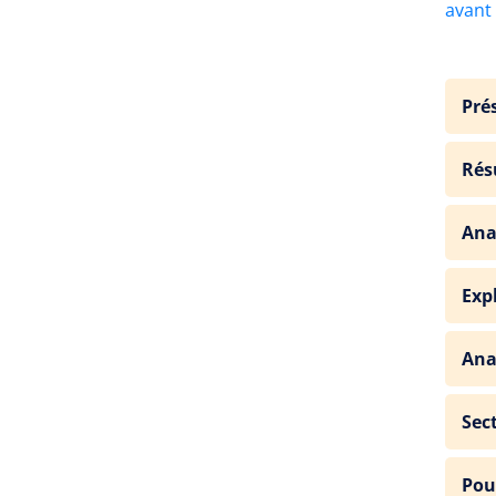
avant
Pré
Rés
Ana
Exp
Anal
Sec
Pou