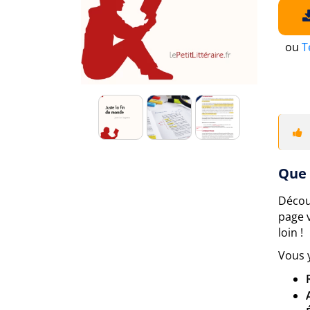
ou
T
Que 
Décou
page 
loin !
Vous 