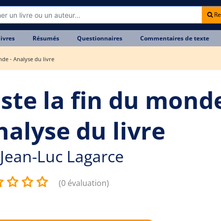
Re
livres
Résumés
Questionnaires
Commentaires de texte
nde - Analyse du livre
uste la fin du monde
nalyse du livre
Jean-Luc Lagarce
(0 évaluation)