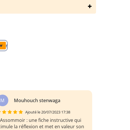
teraires/emile-zola/l-assommoir/analyse-du-livre
er
a
alexandra FILIA
Ajouté le 20/07/2023 17:38
Une analyse complète et détaillée de
L'assommoir