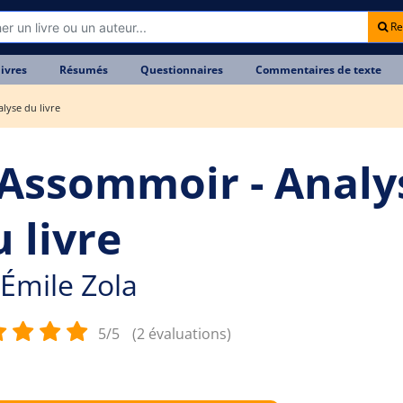
Re
livres
Résumés
Questionnaires
Commentaires de texte
lyse du livre
'Assommoir - Analy
 livre
Émile Zola
5/5
(2 évaluations)