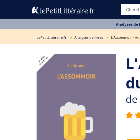
Analyses de 
LePetitLittéraire.fr
Analyses de livres
L'Assommoir - Ana
L
du
de