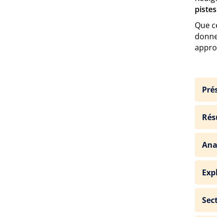
pistes
Que c
donne
appro
Pré
Rés
Ana
Exp
Sec