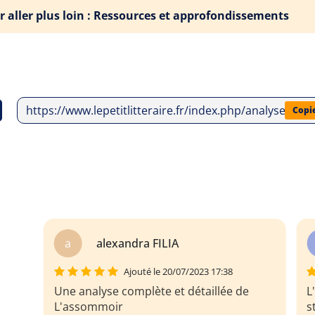
r aller plus loin : Ressources et approfondissements
https://www.lepetitlitteraire.fr/index.php/analyses-lit
Copi
M
Mouhouch stenwaga
Ajouté le 20/07/2023 17:38
L'Assommoir : une fiche instructive qui
stimule la réflexion et met en valeur son