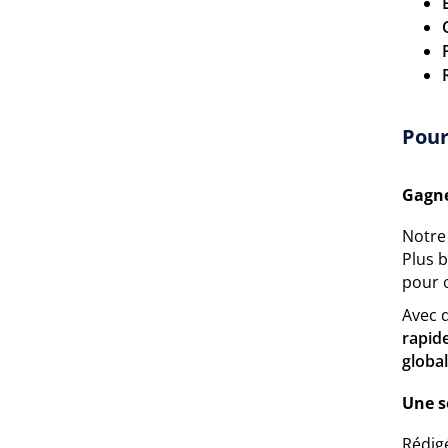
Pour
Gagne
Notre 
Plus b
pour 
Avec d
rapid
globa
Une s
Rédigé