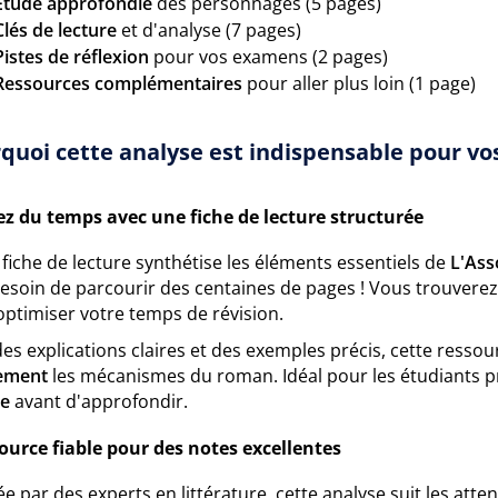
Étude approfondie
des personnages (5 pages)
Clés de lecture
et d'analyse (7 pages)
Pistes de réflexion
pour vos examens (2 pages)
Ressources complémentaires
pour aller plus loin (1 page)
quoi cette analyse est indispensable pour vos
z du temps avec une fiche de lecture structurée
fiche de lecture synthétise les éléments essentiels de
L'As
esoin de parcourir des centaines de pages ! Vous trouverez
optimiser votre temps de révision.
es explications claires et des exemples précis, cette ress
ement
les mécanismes du roman. Idéal pour les étudiants p
le
avant d'approfondir.
ource fiable pour des notes excellentes
e par des experts en littérature, cette analyse suit les att