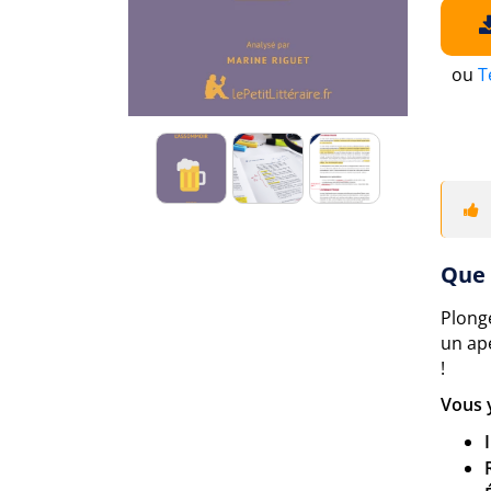
ou
T
Que 
Plong
un ap
!
Vous 