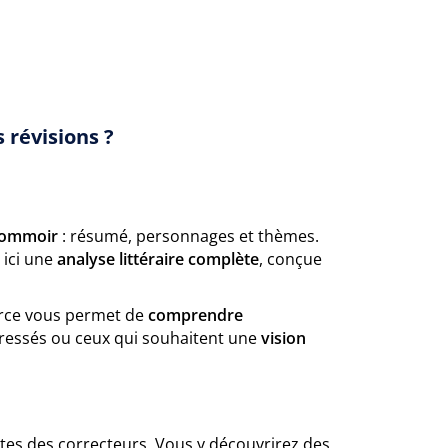
 révisions ?
sommoir
: résumé, personnages et thèmes.
 ici une
analyse littéraire complète
, conçue
ource vous permet de
comprendre
ressés ou ceux qui souhaitent une
vision
entes des correcteurs. Vous y découvrirez des