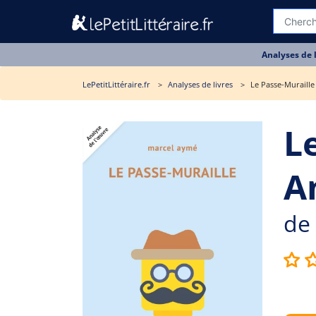
Analyses de 
LePetitLittéraire.fr
Analyses de livres
Le Passe-Muraille 
L
A
de