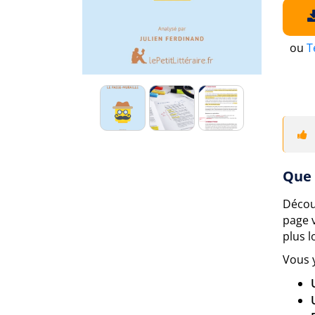
ou
T
Que 
Décou
page 
plus lo
Vous 