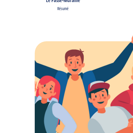
Le Passe-Muraille
Résumé