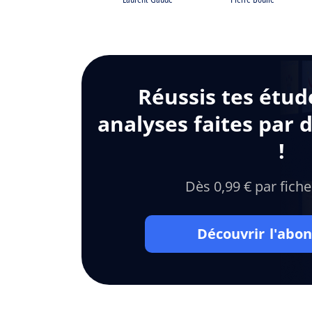
Réussis tes étud
analyses faites par 
!
Dès 0,99 € par fiche
Découvrir l'ab