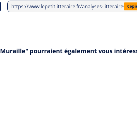
https://www.lepetitlitteraire.fr/analyses-litteraires/m
Copi
e-Muraille" pourraient également vous intéres