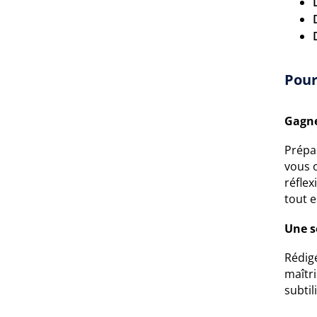
Pour
Gagne
Prépar
vous 
réflex
tout e
Une s
Rédigé
maîtri
subtil