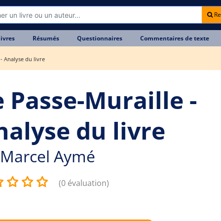
Re
livres
Résumés
Questionnaires
Commentaires de texte
- Analyse du livre
e Passe-Muraille -
nalyse du livre
Marcel Aymé
(0 évaluation)