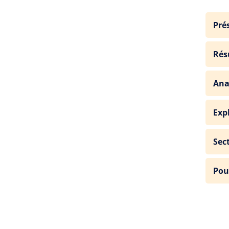
Pré
Rés
Ana
Exp
Sec
Pou