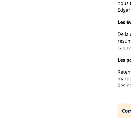
nous 
Edgar,
Les é
De la 
résumé
captiv
Les po
Retene
marqu
des no
Com