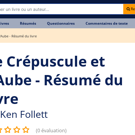
Re
livres
Résumés
Questionnaires
Commentaires de texte
l'Aube - Résumé du livre
e Crépuscule et
'Aube - Résumé du
vre
Ken Follett
(0 évaluation)