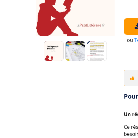
ou
T
Pour
Un ré
Ce rés
besoin