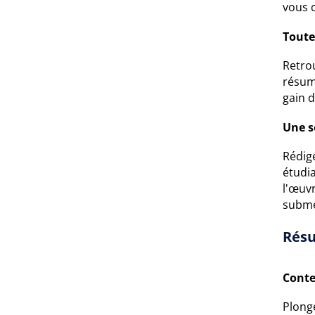
vous o
Toute
Retro
résumé
gain d
Une s
Rédig
étudia
l'œuv
subme
Résu
Conte
Plonge