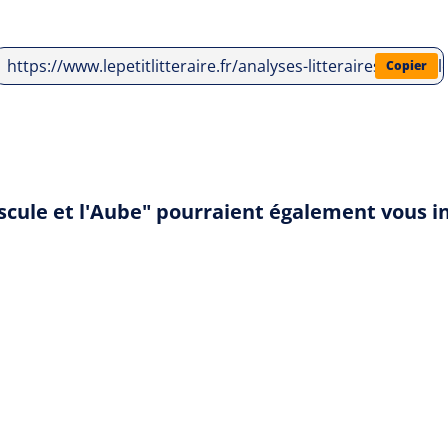
https://www.lepetitlitteraire.fr/analyses-litteraires/ken-fo
Copier
uscule et l'Aube" pourraient également vous i