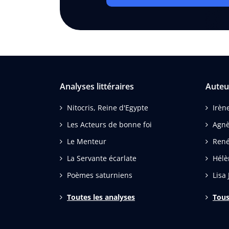
Analyses littéraires
Auteu
Nitocris, Reine d'Egypte
Irèn
Les Acteurs de bonne foi
Agnè
Le Menteur
René
La Servante écarlate
Hélè
Poèmes saturniens
Lisa 
Toutes les analyses
Tous