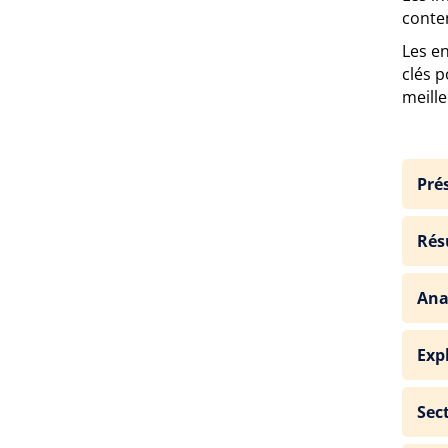
conten
Les en
clés 
meille
Pré
Rés
Ana
Exp
Sec