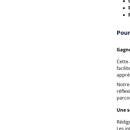
Pour
Gagne
Cette
facili
appré
Notre 
réfle
parcou
Une s
Rédig
Les i