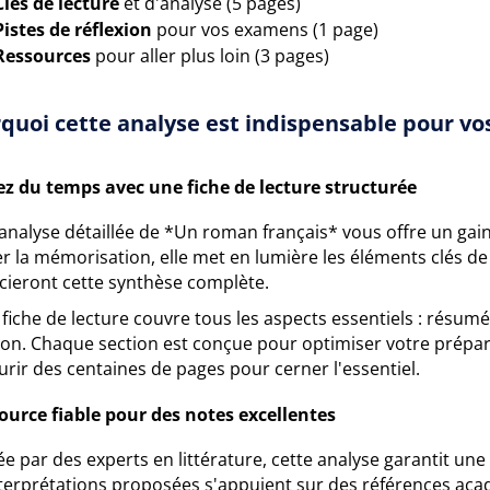
Clés de lecture
et d'analyse (5 pages)
Pistes de réflexion
pour vos examens (1 page)
Ressources
pour aller plus loin (3 pages)
quoi cette analyse est indispensable pour vos
z du temps avec une fiche de lecture structurée
 analyse détaillée de *Un roman français* vous offre un gai
ter la mémorisation, elle met en lumière les éléments clés de
cieront cette synthèse complète.
fiche de lecture couvre tous les aspects essentiels : résum
xion. Chaque section est conçue pour optimiser votre prépa
rir des centaines de pages pour cerner l'essentiel.
ource fiable pour des notes excellentes
ée par des experts en littérature, cette analyse garantit u
nterprétations proposées s'appuient sur des références acad