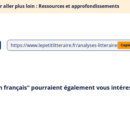
r aller plus loin : Ressources et approfondissements
https://www.lepetitlitteraire.fr/analyses-litteraires/f
Copi
n français" pourraient également vous intére