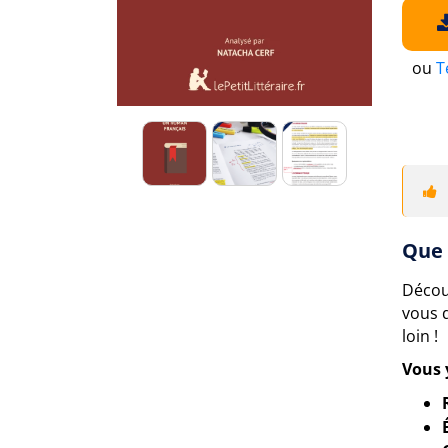
ou
T
Que 
Décou
vous 
loin !
Vous 