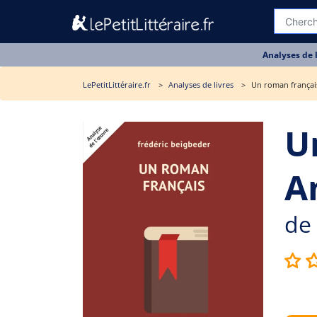
Analyses de 
LePetitLittéraire.fr
Analyses de livres
Un roman français
U
A
de