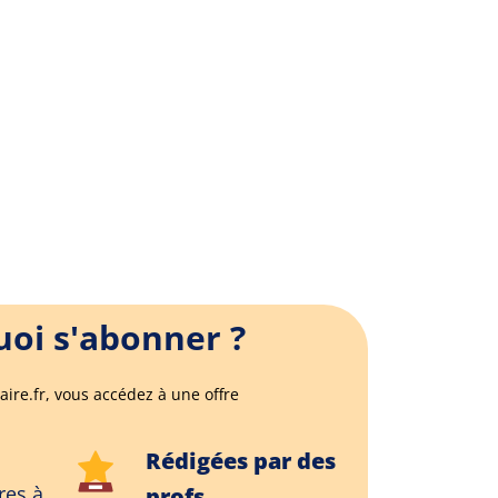
oi s'abonner ?
aire.fr, vous accédez à une offre
Rédigées par des
res à
profs