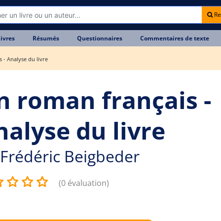
Re
livres
Résumés
Questionnaires
Commentaires de texte
 - Analyse du livre
n roman français -
nalyse du livre
Frédéric Beigbeder
(0 évaluation)