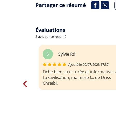
Partager ce résumé
Évaluations
3 avis sur ce résumé
r
roxana ODILE
2023 17:37
Ajouté le 20/07/2023 17:37
nformative sur
Cette fiche déchire tout sur "La
.. de Driss
Civilisation, ma mère !..." de Driss Chr
! Elle est trop bien structurée et hype
informative, sérieux ! Si t'as besoin d
tout savoir sur ce bouquin, c'est la fi
consulter absolument, ça va te donn
un max d'infos !