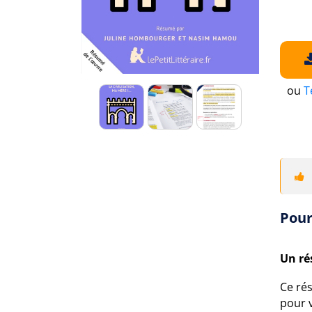
ou
T
Pour
Un ré
Ce rés
pour v