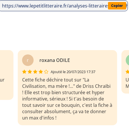
https://www.lepetitlitteraire.fr/analyses-litteraires/driss-
Copier
R
Rubens Britel
Ajouté le 20/07/2023 17:37
Une analyse complète de La Civilisation
aïbi
Ma Mère. Très bien.
r
e
che à
er