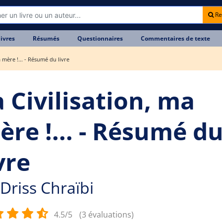
Re
livres
Résumés
Questionnaires
Commentaires de texte
a mère !... - Résumé du livre
a Civilisation, ma
ère !... - Résumé d
vre
Driss Chraïbi
4.5/5
(3 évaluations)