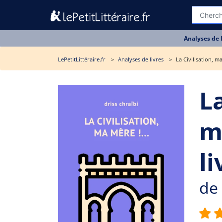
Analyses de 
LePetitLittéraire.fr
Analyses de livres
La Civilisation, m
L
m
li
de