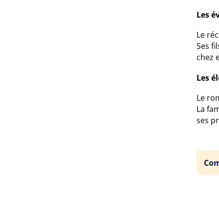
Les é
Le réc
Ses fi
chez e
Les é
Le ro
La fa
ses p
Com