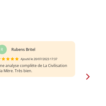
chraibi/la-civilisation-ma-mere/resume