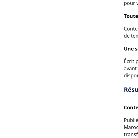
pour 
Toute
Conte
de tem
Une s
Écrit 
avant
dispo
Résu
Conte
Publi
Maroc 
transf