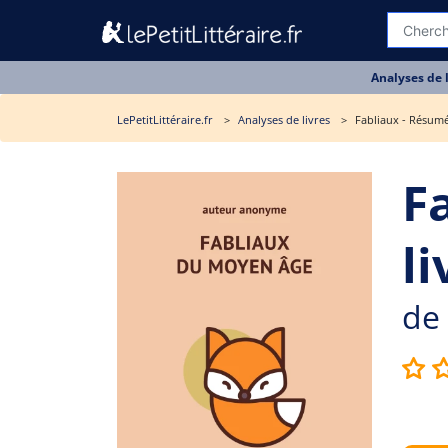
Analyses de 
LePetitLittéraire.fr
Analyses de livres
Fabliaux - Résumé
F
li
de