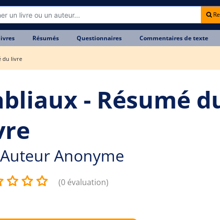
Re
livres
Résumés
Questionnaires
Commentaires de texte
 du livre
abliaux - Résumé d
vre
Auteur Anonyme
(0 évaluation)