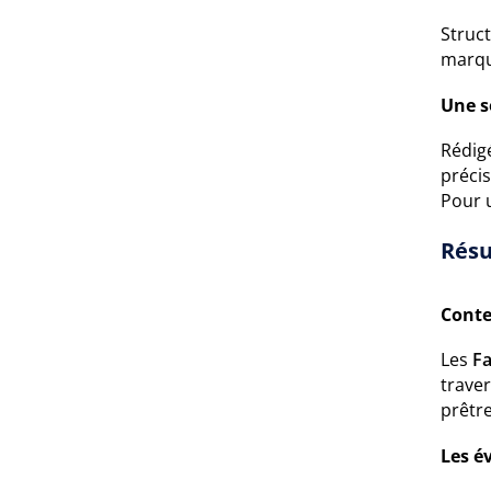
Struc
marqua
Une s
Rédig
précis
Pour 
Résu
Conte
Les
Fa
trave
prêtre
Les é