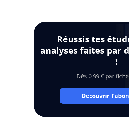
Réussis tes étud
analyses faites par 
!
Dès 0,99 € par fiche
Découvrir l'ab