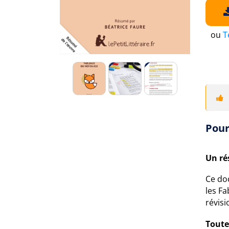
ou
T
Pour
Un ré
Ce do
les Fa
révisi
Toute