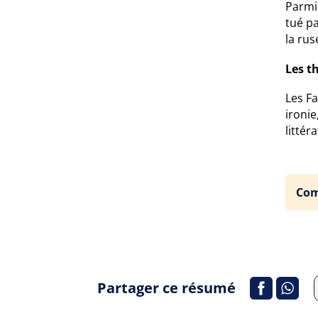
Parmi
tué pa
la rus
Les t
Les F
ironie
littér
Com
Partager ce résumé