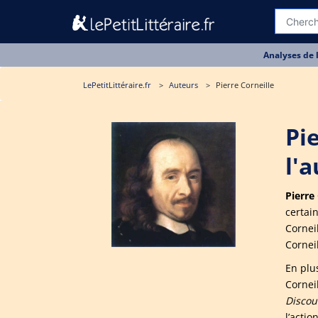
Analyses de 
LePetitLittéraire.fr
Auteurs
Pierre Corneille
Pi
l'
Pierre
certai
Cornei
Corneil
En plu
Cornei
Discou
l’actio