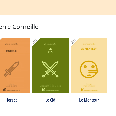
erre Corneille
Horace
Le Cid
Le Menteur