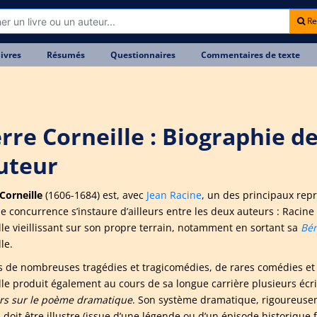
Re
livres
Résumés
Questionnaires
Commentaires de texte
erre Corneille : Biographie d
auteur
 Corneille
(1606-1684) est, avec
Jean Racine
, un des principaux repr
ne concurrence s’instaure d’ailleurs entre les deux auteurs : Racin
lle vieillissant sur son propre terrain, notamment en sortant sa
Bér
le.
s de nombreuses tragédies et tragicomédies, de rares comédies et 
lle produit également au cours de sa longue carrière plusieurs écr
rs sur le poème dramatique
. Son système dramatique, rigoureusemen
n doit être illustre (issue d’une légende ou d’un épisode historique