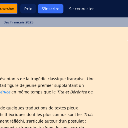
chercher
Prix
S'inscrire
Se connecter
Bac Français 2025
e
ésentants de la tragédie classique française. Une
e fait figure de jeune premier supplantant un
énice
en même temps que le
Tite et Bérénice
de
de quelques traductions de textes pieux,
its théoriques dont les plus connus sont les
Trois
t réfléchi, s’articule autour d’un postulat :
 fameux), extraordinaire (dont le concours de