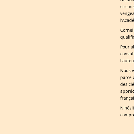
circon
vengean
l’Acad
Cornei
qualifi
Pour a
consul
l'aute
Nous v
parce 
des cl
appréc
frança
N'hési
compre