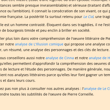
stances semble presque invraisemblable) et sérieuse (traitant d’af
ce ou l’ambition). Il connait la consécration de son vivant, ce qui 
émie française. La postérité l’a surtout retenu pour
Le Cid
, une tra
lle est un homme contrasté. Éloquent dans ses tragédies, il ne l’est
e de bourgeois timide et peu enclin à briller en société.
ller plus loin dans votre compréhension de l'oeuvre littéraire de 
ter notre
analyse de L'Illusion comique
qui propose une analyse co
ur, un résumé, une analyse des personnages et des clés de lecture.
ous conseillons aussi notre
analyse de Cinna
et notre
analyse de 
qu'elles permettent d'approfondir la compréhension des oeuvres de 
és de lecture et l'étude des personnages. De manière générale, nou
ient nos analyses littéraires parce qu'elles leur font gagner un t
is et dans leurs cours.
tez pas non plus à consulter nos autres analyses : l'
analyse de Le C
ndre toutes les subtilités de l'oeuvre de Pierre Corneille.