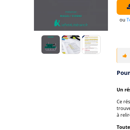
ou
T
Pour
Un ré
Ce ré
trouv
à relir
Toute