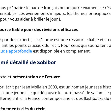
ous prépariez le bac de français ou un autre examen, ce r
pensables. Les événements majeurs, les thèmes principaux e
pour vous aider à briller le jour J.
ource fiable pour des révisions efficaces
é par des experts, ce résumé est une ressource fiable et st
lant les points cruciaux du récit. Pour ceux qui souhaiten
tude approfondie
est disponible en complément.
mé détaillé de Sobibor
xte et présentation de l'œuvre
or
, écrit par Jean Molla en 2003, est un roman jeunesse histo
, une jeune fille qui découvre le lourd passé de sa famill
 alterne entre la France contemporaine et des flashbacks du
vénements clés du récit