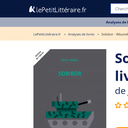
Analyses de 
LePetitLittéraire.fr
Analyses de livres
Sobibor - Résumé 
S
li
de