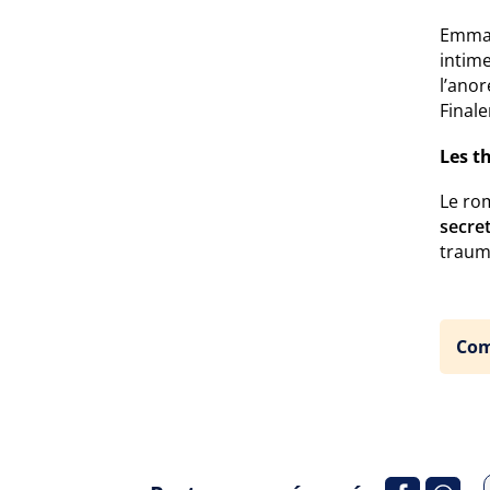
Emma 
intime
l’anor
Finale
Les t
Le ro
secret
traum
Com