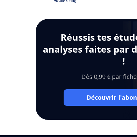
Viviane Koenig
Réussis tes étud
analyses faites par 
!
Dès 0,99 € par fiche
Découvrir l'ab