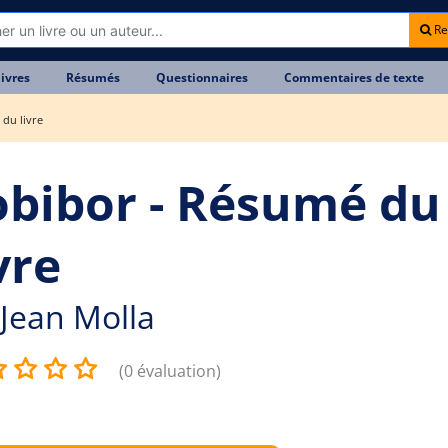
Re
livres
Résumés
Questionnaires
Commentaires de texte
du livre
obibor - Résumé du
vre
Jean Molla
(0 évaluation)