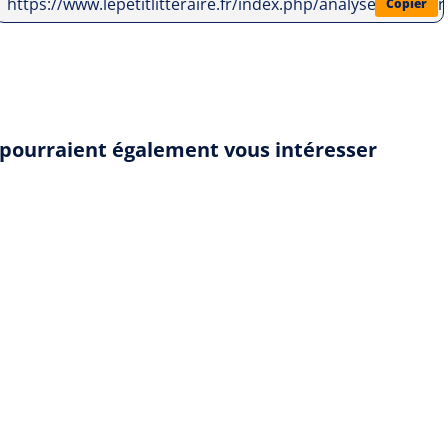
https://www.lepetitlitteraire.fr/index.php/analyses-litter
Copier
" pourraient également vous intéresser