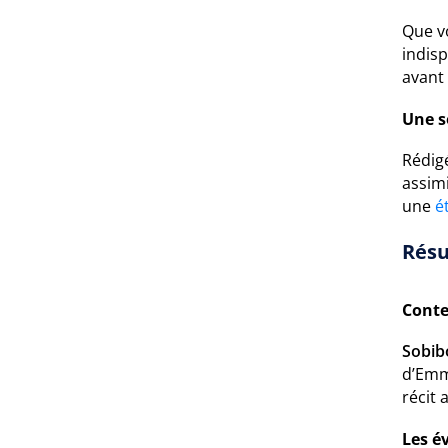
Que v
indis
avant 
Une s
Rédig
assimi
une
é
Résu
Conte
Sobib
d’Emma
récit
Les é