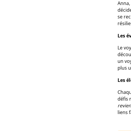
Anna, 
décide
se rec
résili
Les é
Le vo
décou
un vo
plus u
Les é
Chaqu
défis 
revie
liens 