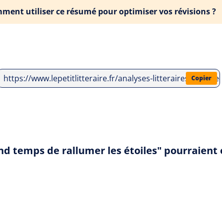
ment utiliser ce résumé pour optimiser vos révisions ?
https://www.lepetitlitteraire.fr/analyses-litteraires/virgin
Copier
rand temps de rallumer les étoiles" pourraien