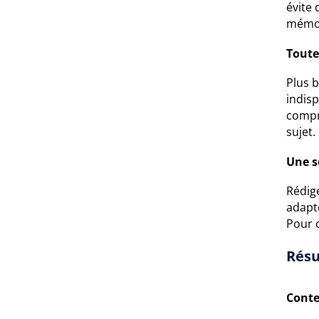
évite 
mémor
Toute
Plus 
indisp
compr
sujet.
Une s
Rédigé
adapt
Pour 
Résu
Conte