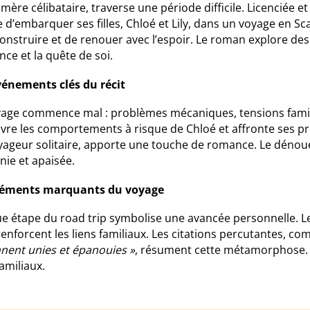
mère célibataire, traverse une période difficile. Licenciée et 
 d’embarquer ses filles, Chloé et Lily, dans un voyage en Sc
onstruire et de renouer avec l’espoir. Le roman explore des
ence et la quête de soi.
vénements clés du récit
yage commence mal : problèmes mécaniques, tensions famili
vre les comportements à risque de Chloé et affronte ses p
yageur solitaire, apporte une touche de romance. Le déno
nie et apaisée.
léments marquants du voyage
e étape du road trip symbolise une avancée personnelle. Le
renforcent les liens familiaux. Les citations percutantes, 
nnent unies et épanouies »
, résument cette métamorphose. U
familiaux.