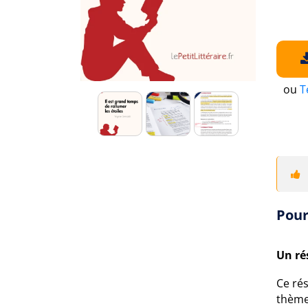
ou
T
Pour
Un ré
Ce rés
thèmes