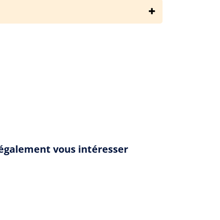
ie-grimaldi/il-est-grand-temps-de-rallumer-les-etoiles/resume
t également vous intéresser