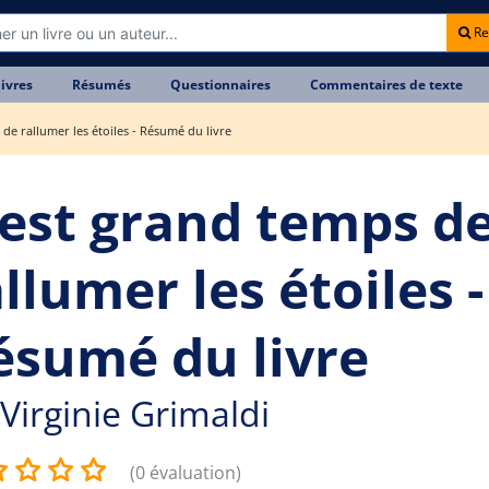
Re
livres
Résumés
Questionnaires
Commentaires de texte
 de rallumer les étoiles - Résumé du livre
l est grand temps d
llumer les étoiles -
ésumé du livre
Virginie Grimaldi
(0 évaluation)