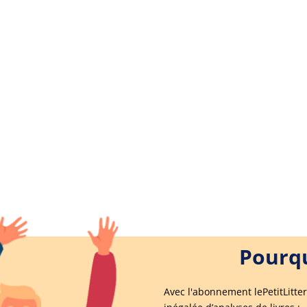
Pourqu
Avec l'abonnement lePetitLitter