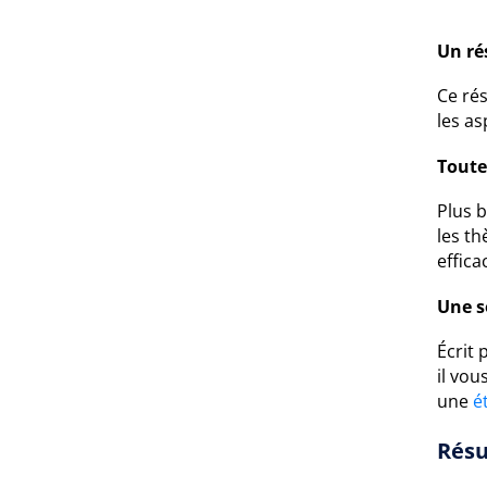
Un ré
Ce rés
les as
Toute
Plus 
les t
efficac
Une s
Écrit
il vou
une
é
Résu