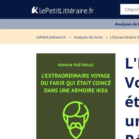
Analyses de 
LePetitLittéraire.fr
Analyses de livres
L'Extraordinaire 
L
V
é
u