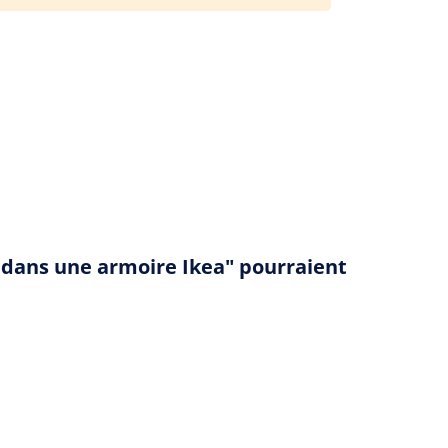
in-puertolas/l-extraordinaire-voyage-du-fakir-qui-etait-rest
cé dans une armoire Ikea" pourraient