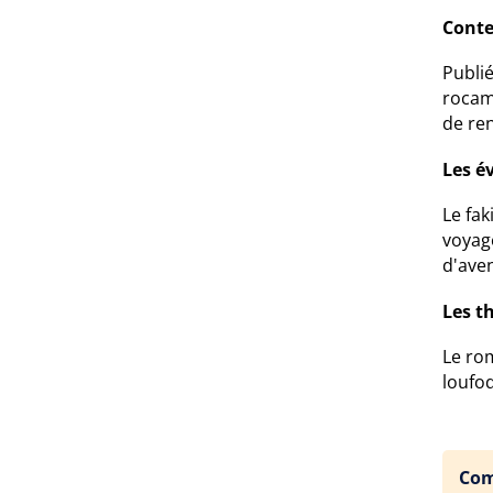
Conte
Publié
rocam
de re
Les é
Le fak
voyage
d'aven
Les t
Le rom
loufo
Com