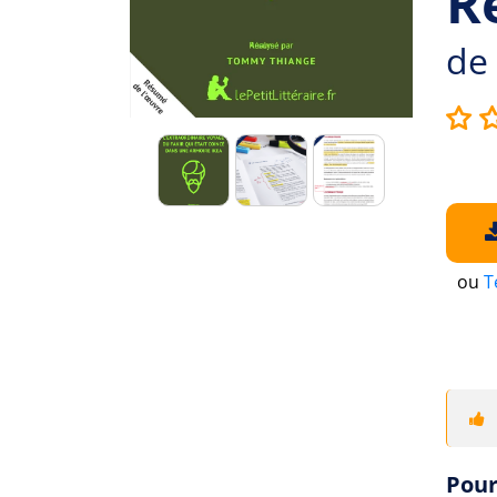
R
de
ou
T
Pour