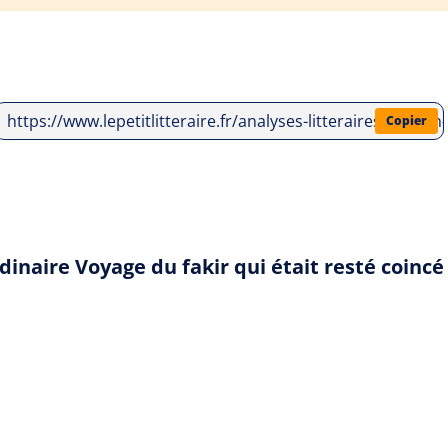
https://www.lepetitlitteraire.fr/analyses-litteraires/roma
Copier
rdinaire Voyage du fakir qui était resté coin