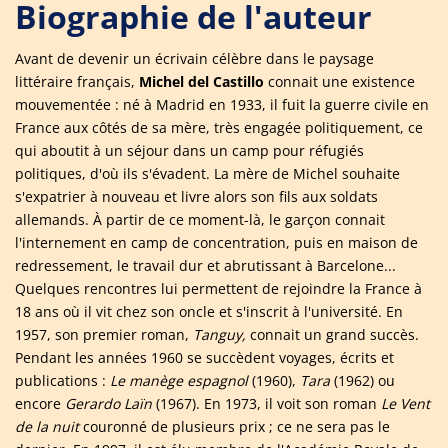
Biographie de l'auteur
Avant de devenir un écrivain célèbre dans le paysage
littéraire français,
Michel del Castillo
connait une existence
mouvementée : né à Madrid en 1933, il fuit la guerre civile en
France aux côtés de sa mère, très engagée politiquement, ce
qui aboutit à un séjour dans un camp pour réfugiés
politiques, d'où ils s'évadent. La mère de Michel souhaite
s'expatrier à nouveau et livre alors son fils aux soldats
allemands. À partir de ce moment-là, le garçon connait
l'internement en camp de concentration, puis en maison de
redressement, le travail dur et abrutissant à Barcelone...
Quelques rencontres lui permettent de rejoindre la France à
18 ans où il vit chez son oncle et s'inscrit à l'université. En
1957, son premier roman,
Tanguy,
connait un grand succès.
Pendant les années 1960 se succèdent voyages, écrits et
publications :
Le manège espagnol
(1960),
Tara
(1962) ou
encore
Gerardo Laïn
(1967). En 1973, il voit son roman
Le Vent
de la nuit
couronné de plusieurs prix ; ce ne sera pas le